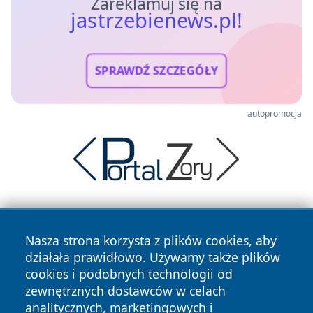
Zareklamuj się na
jastrzebienews.pl!
SPRAWDŹ SZCZEGÓŁY
autopromocja
Nasza strona korzysta z plików cookies, aby
działała prawidłowo. Używamy także plików
cookies i podobnych technologii od
zewnętrznych dostawców w celach
Copyright © 2026 jastrzebienews.pl Wszystkie prawa
analitycznych, marketingowych i
zastrzeżone.