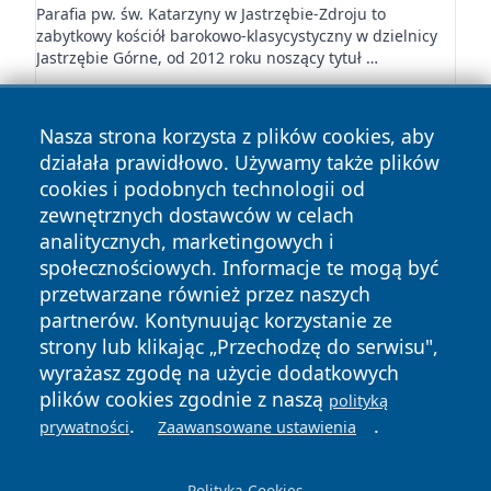
Parafia pw. św. Katarzyny w Jastrzębie-Zdroju to
zabytkowy kościół barokowo-klasycystyczny w dzielnicy
Jastrzębie Górne, od 2012 roku noszący tytuł …
Nasza strona korzysta z plików cookies, aby
działała prawidłowo. Używamy także plików
cookies i podobnych technologii od
zewnętrznych dostawców w celach
Copyright © 2026 jastrzebienews.pl Wszystkie prawa
analitycznych, marketingowych i
zastrzeżone.
społecznościowych. Informacje te mogą być
przetwarzane również przez naszych
partnerów. Kontynuując korzystanie ze
Polityka
Polityka
News
Autorzy
strony lub klikając „Przechodzę do serwisu",
Prywatności
Cookies
wyrażasz zgodę na użycie dodatkowych
plików cookies zgodnie z naszą
polityką
.
.
prywatności
Zaawansowane ustawienia
Polityka Cookies