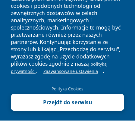
cookies i podobnych technologii od
zewnętrznych dostawców w celach
analitycznych, marketingowych i
społecznościowych. Informacje te mogą być
przetwarzane również przez naszych
partnerów. Kontynuując korzystanie ze
strony lub klikając „Przechodzę do serwisu",
Copyright © 2026 jastrzebienews.pl Wszystkie prawa
wyrażasz zgodę na użycie dodatkowych
zastrzeżone.
plików cookies zgodnie z naszą
polityką
.
.
prywatności
Zaawansowane ustawienia
Polityka
Polityka
News
Autorzy
Prywatności
Cookies
Polityka Cookies
Przejdź do serwisu