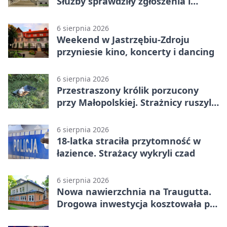
Służby sprawdziły zgłoszenia i
zwiększyły kontrole
6 sierpnia 2026
Weekend w Jastrzębiu-Zdroju
przyniesie kino, koncerty i dancing
6 sierpnia 2026
Przestraszony królik porzucony
przy Małopolskiej. Strażnicy ruszyli
z pomocą
6 sierpnia 2026
18-latka straciła przytomność w
łazience. Strażacy wykryli czad
6 sierpnia 2026
Nowa nawierzchnia na Traugutta.
Drogowa inwestycja kosztowała pół
miliona