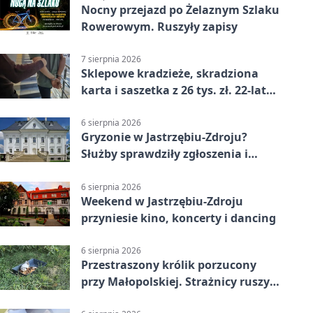
Nocny przejazd po Żelaznym Szlaku
Rowerowym. Ruszyły zapisy
7 sierpnia 2026
Sklepowe kradzieże, skradziona
karta i saszetka z 26 tys. zł. 22-latek
trafił do aresztu
6 sierpnia 2026
Gryzonie w Jastrzębiu-Zdroju?
Służby sprawdziły zgłoszenia i
zwiększyły kontrole
6 sierpnia 2026
Weekend w Jastrzębiu-Zdroju
przyniesie kino, koncerty i dancing
6 sierpnia 2026
Przestraszony królik porzucony
przy Małopolskiej. Strażnicy ruszyli
z pomocą