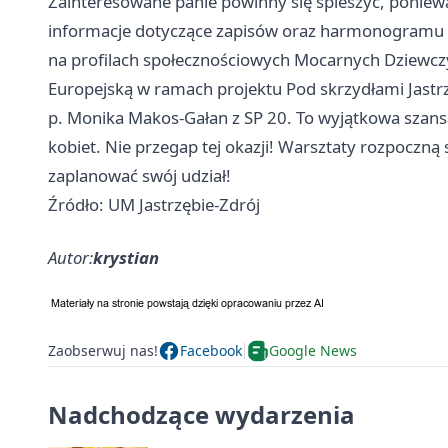
Zainteresowane panie powinny się spieszyć, poniewa
informacje dotyczące zapisów oraz harmonogramu w
na profilach społecznościowych Mocarnych Dziewczy
Europejską w ramach projektu Pod skrzydłami Jastrz
p. Monika Makos-Gałan z SP 20. To wyjątkowa szansa
kobiet. Nie przegap tej okazji! Warsztaty rozpoczną s
zaplanować swój udział!
Źródło: UM Jastrzębie-Zdrój
Autor:
krystian
Zaobserwuj nas!
Facebook
Google News
Nadchodzące wydarzenia