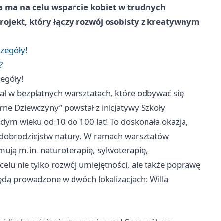
ra ma na celu wsparcie kobiet w trudnych
ojekt, który łączy rozwój osobisty z kreatywnym
czegóły!
?
zegóły!
iał w bezpłatnych warsztatach, które odbywać się
ne Dziewczyny” powstał z inicjatywy Szkoły
żdym wieku od 10 do 100 lat! To doskonała okazja,
z dobrodziejstw natury. W ramach warsztatów
ują m.in. naturoterapię, sylwoterapię,
elu nie tylko rozwój umiejętności, ale także poprawę
ędą prowadzone w dwóch lokalizacjach: Willa