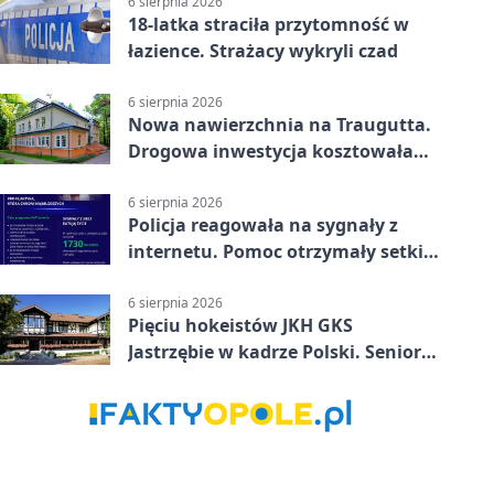
6 sierpnia 2026
18-latka straciła przytomność w
łazience. Strażacy wykryli czad
6 sierpnia 2026
Nowa nawierzchnia na Traugutta.
Drogowa inwestycja kosztowała
pół miliona
6 sierpnia 2026
Policja reagowała na sygnały z
internetu. Pomoc otrzymały setki
osób
6 sierpnia 2026
Pięciu hokeistów JKH GKS
Jastrzębie w kadrze Polski. Seniorzy
wracają na lód