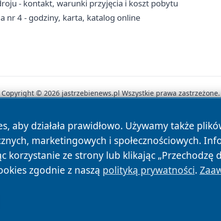
oju - kontakt, warunki przyjęcia i koszt pobytu
ia nr 4 - godziny, karta, katalog online
Copyright © 2026 jastrzebienews.pl Wszystkie prawa zastrzeżone.
es, aby działała prawidłowo. Używamy także plik
News
Autorzy
Polityka Prywatności
Polityka Cookie
cznych, marketingowych i społecznościowych. Inf
 korzystanie ze strony lub klikając „Przechodzę 
ookies zgodnie z naszą
polityką prywatności
.
Zaaw