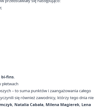
w przedstawiały się następująco:
;
bi-fins
.
w płetwach
epszych – to suma punktów i zaangażowania całego
czynili się również zawodnicy, którzy tego dnia nie
amczyk
,
Natalia Cabała
,
Milena Magierek
,
Lena