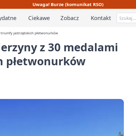
Uwaga! Burze (komunikat RSO)
ydatne
Ciekawe
Zobacz
Kontakt
– triumfy jastrzębskich płetwonurków
cierzyny z 30 medalami
ch płetwonurków