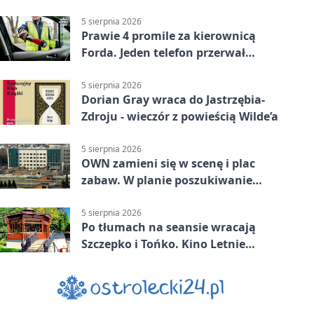
5 sierpnia 2026
Prawie 4 promile za kierownicą
Forda. Jeden telefon przerwał
nocną jazdę
5 sierpnia 2026
Dorian Gray wraca do Jastrzębia-
Zdroju - wieczór z powieścią Wilde’a
5 sierpnia 2026
OWN zamieni się w scenę i plac
zabaw. W planie poszukiwanie
skarbu
5 sierpnia 2026
Po tłumach na seansie wracają
Szczepko i Tońko. Kino Letnie
pokaże lwowski hit