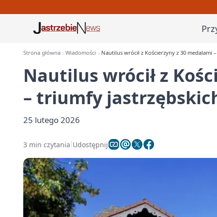
Prz
Strona główna
Wiadomości
Nautilus wrócił z Kościerzyny z 30 medalami 
Nautilus wrócił z Koś
– triumfy jastrzębski
25 lutego 2026
3 min czytania
Udostępnij