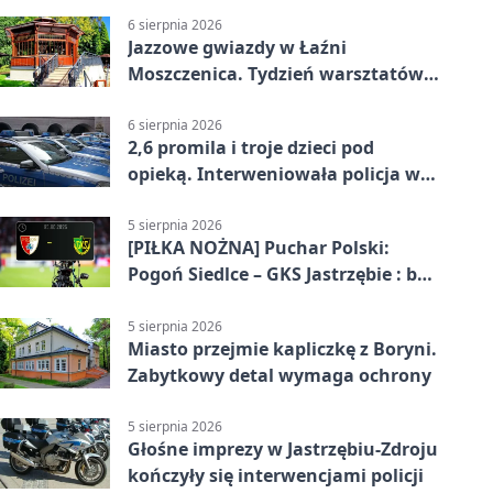
6 sierpnia 2026
Jazzowe gwiazdy w Łaźni
Moszczenica. Tydzień warsztatów
zakończy mocny finał
6 sierpnia 2026
2,6 promila i troje dzieci pod
opieką. Interweniowała policja w
Jastrzębiu-Zdroju
5 sierpnia 2026
[PIŁKA NOŻNA] Puchar Polski:
Pogoń Siedlce – GKS Jastrzębie : bez
meczu i bez wyjazdowych emocji
5 sierpnia 2026
Miasto przejmie kapliczkę z Boryni.
Zabytkowy detal wymaga ochrony
5 sierpnia 2026
Głośne imprezy w Jastrzębiu-Zdroju
kończyły się interwencjami policji