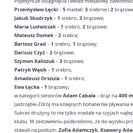
Pojedyncze osiągnięcia i wkład medalowy zawodnikó
Przemysław Łęcki
–
5
medali:
3
srebrne i
2
brązowe
Jakub Skudrzyk
–
1
srebro,
3
brązowe;
Maria Ludwiczak
–
1
srebro,
2
brązowe;
Mateusz Domek
–
2
srebra;
Bartosz Grad
–
1
srebro,
1
brązowy;
Dariusz Czyż
–
2
brązowe;
Szymon Kaliszuk
–
3
brązowe;
Patryk Wąsik
–
1
srebro;
Amadeusz Orszula
–
1
srebro;
Ewa Łęcka
–
1
brązowy;
w kategorii seniorów
Adam Cabała
– brąz na
400 m 
Jastrzębie-Zdrój ma kolejnych bohaterów pływania 
Sukces drużyny to nie tylko medale na szyjach najl
klubu. W zestawieniu podkreślono, że do wyniku przy
stawali na podium:
Zofia Adamczyk
,
Ksawery Ad