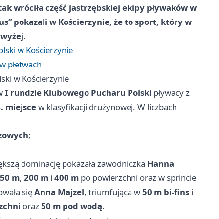
 tak wróciła część jastrzębskiej ekipy pływaków w
” pokazali w Kościerzynie, że to sport, który w
 wyżej.
lski w Kościerzynie
 w płetwach
ski w Kościerzynie
w
I rundzie Klubowego Pucharu Polski
pływacy z
4. miejsce
w klasyfikacji drużynowej. W liczbach
ązowych
;
większą dominację pokazała zawodniczka
Hanna
50 m
,
200 m
i
400 m
po powierzchni oraz w sprincie
owała się
Anna Majzel
, triumfująca w
50 m bi-fins
i
zchni
oraz
50 m pod wodą
.