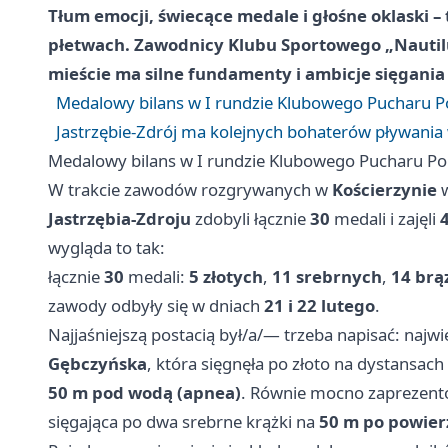
Tłum emocji, świecące medale i głośne oklaski –
płetwach. Zawodnicy Klubu Sportowego „Nautilus
mieście ma silne fundamenty i ambicje sięgania
Medalowy bilans w I rundzie Klubowego Pucharu Po
Jastrzębie-Zdrój ma kolejnych bohaterów pływania
Medalowy bilans w I rundzie Klubowego Pucharu Pol
W trakcie zawodów rozgrywanych w
Kościerzynie
Jastrzębia-Zdroju
zdobyli łącznie
30
medali i zajęli
wygląda to tak:
łącznie
30
medali:
5 złotych
,
11 srebrnych
,
14 br
zawody odbyły się w dniach
21 i 22 lutego
.
Najjaśniejszą postacią był/a/— trzeba napisać: naj
Gębczyńska
, która sięgnęła po złoto na dystansach
50 m pod wodą (apnea)
. Równie mocno zaprezent
sięgająca po dwa srebrne krążki na
50 m po powier