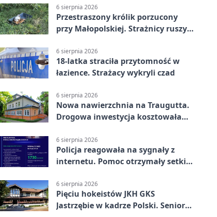
6 sierpnia 2026
Przestraszony królik porzucony
przy Małopolskiej. Strażnicy ruszyli
z pomocą
6 sierpnia 2026
18-latka straciła przytomność w
łazience. Strażacy wykryli czad
6 sierpnia 2026
Nowa nawierzchnia na Traugutta.
Drogowa inwestycja kosztowała
pół miliona
6 sierpnia 2026
Policja reagowała na sygnały z
internetu. Pomoc otrzymały setki
osób
6 sierpnia 2026
Pięciu hokeistów JKH GKS
Jastrzębie w kadrze Polski. Seniorzy
wracają na lód