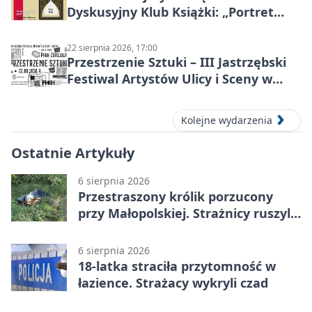
Dyskusyjny Klub Książki: „Portret
Doriana Graya”
22 sierpnia 2026, 17:00
Przestrzenie Sztuki – III Jastrzębski
Festiwal Artystów Ulicy i Sceny w
Parku
Kolejne wydarzenia
Ostatnie Artykuły
6 sierpnia 2026
Przestraszony królik porzucony
przy Małopolskiej. Strażnicy ruszyli
z pomocą
6 sierpnia 2026
18-latka straciła przytomność w
łazience. Strażacy wykryli czad