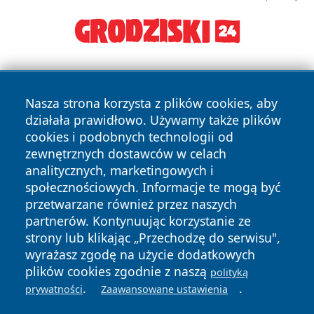
Nasza strona korzysta z plików cookies, aby
działała prawidłowo. Używamy także plików
cookies i podobnych technologii od
zewnętrznych dostawców w celach
Copyright © 2026 jastrzebienews.pl Wszystkie prawa
analitycznych, marketingowych i
zastrzeżone.
społecznościowych. Informacje te mogą być
przetwarzane również przez naszych
partnerów. Kontynuując korzystanie ze
Polityka
Polityka
News
Autorzy
strony lub klikając „Przechodzę do serwisu",
Prywatności
Cookies
wyrażasz zgodę na użycie dodatkowych
plików cookies zgodnie z naszą
polityką
.
.
prywatności
Zaawansowane ustawienia