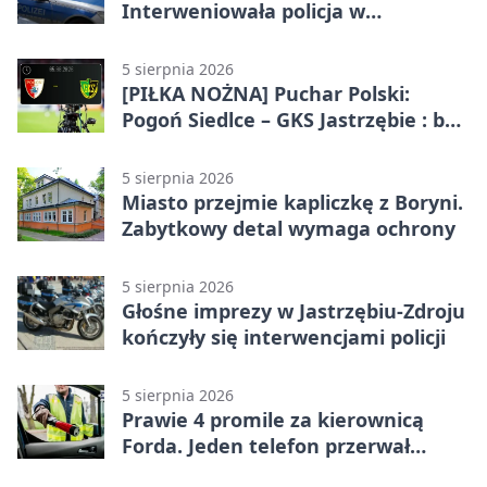
Interweniowała policja w
Jastrzębiu-Zdroju
5 sierpnia 2026
[PIŁKA NOŻNA] Puchar Polski:
Pogoń Siedlce – GKS Jastrzębie : bez
meczu i bez wyjazdowych emocji
5 sierpnia 2026
Miasto przejmie kapliczkę z Boryni.
Zabytkowy detal wymaga ochrony
5 sierpnia 2026
Głośne imprezy w Jastrzębiu-Zdroju
kończyły się interwencjami policji
5 sierpnia 2026
Prawie 4 promile za kierownicą
Forda. Jeden telefon przerwał
nocną jazdę