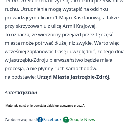
19:00–20:30 trzeba liczyć się z krótkimi przerwami w
ruchu. Utrudnienia mogą wystąpić na odcinku
prowadzącym ulicami 1 Maja i Kasztanową, a także
przy skrzyżowaniu z ulicą Armii Krajowej.
To oznacza, że wieczorny przejazd przez tę część
miasta może potrwać dłużej niż zwykle. Warto więc
wcześniej zaplanować trasę i uwzględnić, że tego dnia
w Jastrzębiu-Zdroju pierwszeństwo będzie miała
procesja, a nie płynny ruch samochodów.
na podstawie:
Urząd Miasta Jastrzębie-Zdrój
.
Autor:
krystian
Zaobserwuj nas!
Facebook
Google News