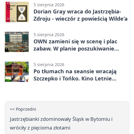
5 sierpnia 2026
Dorian Gray wraca do Jastrzębia-
Zdroju - wieczór z powieścią Wilde’a
5 sierpnia 2026
OWN zamieni się w scenę i plac
zabaw. W planie poszukiwanie
skarbu
5 sierpnia 2026
Po tłumach na seansie wracają
Szczepko i Tońko. Kino Letnie
pokaże lwowski hit
<< Poprzedni
Jastrzębianki zdominowały Śląsk w Bytomiu i
wróciły z pięcioma złotami