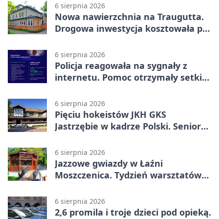
6 sierpnia 2026
Nowa nawierzchnia na Traugutta.
Drogowa inwestycja kosztowała pół
miliona
6 sierpnia 2026
Policja reagowała na sygnały z
internetu. Pomoc otrzymały setki
osób
6 sierpnia 2026
Pięciu hokeistów JKH GKS
Jastrzębie w kadrze Polski. Seniorzy
wracają na lód
6 sierpnia 2026
Jazzowe gwiazdy w Łaźni
Moszczenica. Tydzień warsztatów
zakończy mocny finał
6 sierpnia 2026
2,6 promila i troje dzieci pod opieką.