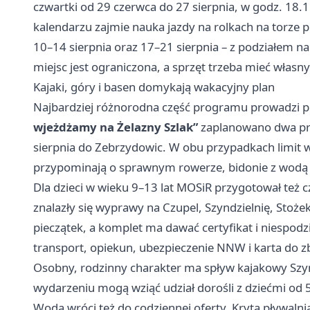
czwartki od 29 czerwca do 27 sierpnia, w godz. 18
kalendarzu zajmie nauka jazdy na rolkach na torze 
10–14 sierpnia oraz 17–21 sierpnia – z podziałem n
miejsc jest ograniczona, a sprzęt trzeba mieć własny
Kajaki, góry i basen domykają wakacyjny plan
Najbardziej różnorodna część programu prowadzi p
wjeżdżamy na Żelazny Szlak”
zaplanowano dwa prz
sierpnia do Zebrzydowic. W obu przypadkach limit wy
przypominają o sprawnym rowerze, bidonie z wodą
Dla dzieci w wieku 9–13 lat MOSiR przygotował też 
znalazły się wyprawy na Czupel, Szyndzielnię, Stoże
pieczątek, a komplet ma dawać certyfikat i niespodzi
transport, opiekun, ubezpieczenie NNW i karta do zb
Osobny, rodzinny charakter ma spływ kajakowy Sz
wydarzeniu mogą wziąć udział dorośli z dziećmi od 5
Woda wróci też do codziennej oferty. Kryta pływalnia