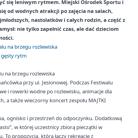
zyć się leniwym rytmem. Miejski Ośrodek Sportu i
ię od wodnych atrakcji po zajęcia na salach,
jmłodszych, nastolatków i całych rodzin, a część z
mysł: nie tylko zapełnić czas, ale dać dzieciom
ności.
alu na brzegu rozlewiska
w gęsty rytm
lu na brzegu rozlewiska
ańcówka przy ul. Jesionowej. Podczas Festiwalu
we i rowerki wodne po rozlewisku, animacje dla
ych, a także wieczorny koncert zespołu MAJTKI
na, ognisko i przestrzeń do odpoczynku. Dodatkową
to”, w której uczestnicy zbiorą pieczątki w
 To propozycja, która łączy rekreację z