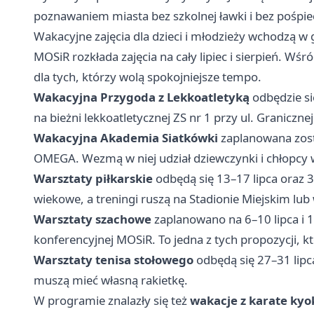
poznawaniem miasta bez szkolnej ławki i bez pośpie
Wakacyjne zajęcia dla dzieci i młodzieży wchodzą w
MOSiR rozkłada zajęcia na cały lipiec i sierpień. Wśr
dla tych, którzy wolą spokojniejsze tempo.
Wakacyjna Przygoda z Lekkoatletyką
odbędzie si
na bieżni lekkoatletycznej ZS nr 1 przy ul. Granicznej
Wakacyjna Akademia Siatkówki
zaplanowana zosta
OMEGA. Wezmą w niej udział dziewczynki i chłopcy w
Warsztaty piłkarskie
odbędą się 13–17 lipca oraz 3
wiekowe, a treningi ruszą na Stadionie Miejskim lu
Warsztaty szachowe
zaplanowano na 6–10 lipca i 1
konferencyjnej MOSiR. To jedna z tych propozycji, kt
Warsztaty tenisa stołowego
odbędą się 27–31 lipc
muszą mieć własną rakietkę.
W programie znalazły się też
wakacje z karate kyo