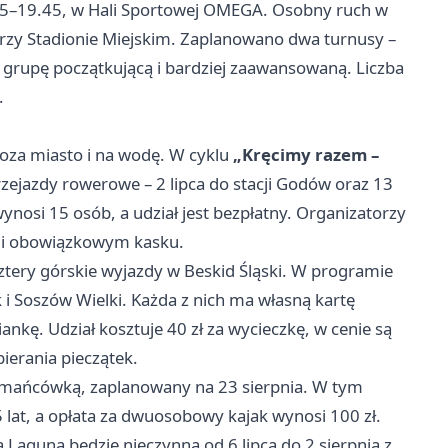
.15–19.45, w Hali Sportowej OMEGA. Osobny ruch w
przy Stadionie Miejskim. Zaplanowano dwa turnusy –
a grupę początkującą i bardziej zaawansowaną. Liczba
.
oza miasto i na wodę. W cyklu
„Kręcimy razem –
ejazdy rowerowe – 2 lipca do stacji Godów oraz 13
nosi 15 osób, a udział jest bezpłatny. Organizatorzy
 i obowiązkowym kasku.
cztery górskie wyjazdy w Beskid Śląski. W programie
k i Soszów Wielki. Każda z nich ma własną kartę
ankę. Udział kosztuje 40 zł za wycieczkę, w cenie są
ierania pieczątek.
ymańcówką, zaplanowany na 23 sierpnia. W tym
 lat, a opłata za dwuosobowy kajak wynosi 100 zł.
 Laguna będzie nieczynna od 6 lipca do 2 sierpnia z