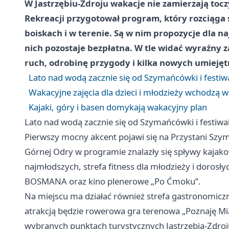
W Jastrzębiu-Zdroju wakacje nie zamierzają toc
Rekreacji przygotował program, który rozciąga s
boiskach i w terenie. Są w nim propozycje dla na
nich pozostaje bezpłatna. W tle widać wyraźny za
ruch, odrobinę przygody i kilka nowych umiejęt
Lato nad wodą zacznie się od Szymańcówki i festiw
Wakacyjne zajęcia dla dzieci i młodzieży wchodzą 
Kajaki, góry i basen domykają wakacyjny plan
Lato nad wodą zacznie się od Szymańcówki i festiwa
Pierwszy mocny akcent pojawi się na Przystani Szym
Górnej Odry w programie znalazły się spływy kajako
najmłodszych, strefa fitness dla młodzieży i dorosł
BOSMANA oraz kino plenerowe „Po Ćmoku”.
Na miejscu ma działać również strefa gastronomicz
atrakcją będzie rowerowa gra terenowa „Poznaję Mias
wybranych punktach turystycznych Jastrzębia-Zdroju.