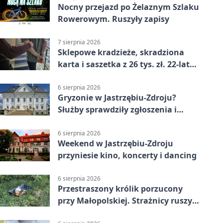
Nocny przejazd po Żelaznym Szlaku
Rowerowym. Ruszyły zapisy
7 sierpnia 2026
Sklepowe kradzieże, skradziona
karta i saszetka z 26 tys. zł. 22-latek
trafił do aresztu
6 sierpnia 2026
Gryzonie w Jastrzębiu-Zdroju?
Służby sprawdziły zgłoszenia i
zwiększyły kontrole
6 sierpnia 2026
Weekend w Jastrzębiu-Zdroju
przyniesie kino, koncerty i dancing
6 sierpnia 2026
Przestraszony królik porzucony
przy Małopolskiej. Strażnicy ruszyli
z pomocą