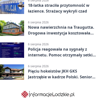
6 sierpnia 2026
18-latka straciła przytomność w
łazience. Strażacy wykryli czad
6 sierpnia 2026
Nowa nawierzchnia na Traugutta.
Drogowa inwestycja kosztowała
pół miliona
6 sierpnia 2026
Policja reagowała na sygnały z
internetu. Pomoc otrzymały setki
osób
6 sierpnia 2026
Pięciu hokeistów JKH GKS
Jastrzębie w kadrze Polski. Seniorzy
wracają na lód