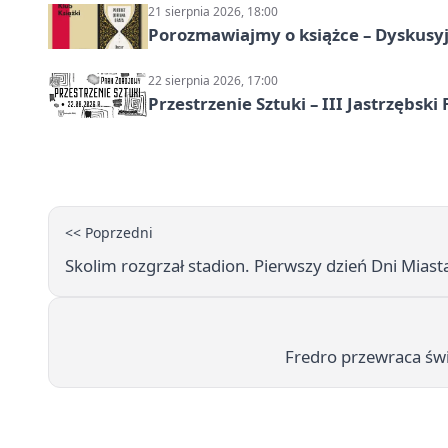
21 sierpnia 2026, 18:00
Porozmawiajmy o książce – Dyskusyj
22 sierpnia 2026, 17:00
Przestrzenie Sztuki – III Jastrzębski
<< Poprzedni
Skolim rozgrzał stadion. Pierwszy dzień Dni Miasta
Fredro przewraca świ