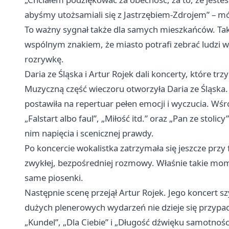
abyśmy utożsamiali się z Jastrzębiem-Zdrojem” – mó
To ważny sygnał także dla samych mieszkańców. Tak
wspólnym znakiem, że miasto potrafi zebrać ludzi w 
rozrywkę.
Daria ze Śląska i Artur Rojek dali koncerty, które 
Muzyczną część wieczoru otworzyła Daria ze Śląska
postawiła na repertuar pełen emocji i wyczucia. W
„Falstart albo faul”, „Miłość itd.” oraz „Pan ze stolic
nim napięcia i scenicznej prawdy.
Po koncercie wokalistka zatrzymała się jeszcze przy f
zwykłej, bezpośredniej rozmowy. Właśnie takie mom
same piosenki.
Następnie scenę przejął Artur Rojek. Jego koncert sz
dużych plenerowych wydarzeń nie dzieje się przypa
„Kundel”, „Dla Ciebie” i „Długość dźwięku samotnoś