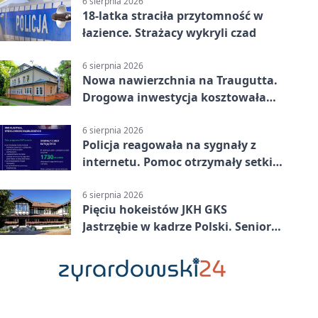
6 sierpnia 2026
18-latka straciła przytomność w
łazience. Strażacy wykryli czad
6 sierpnia 2026
Nowa nawierzchnia na Traugutta.
Drogowa inwestycja kosztowała
pół miliona
6 sierpnia 2026
Policja reagowała na sygnały z
internetu. Pomoc otrzymały setki
osób
6 sierpnia 2026
Pięciu hokeistów JKH GKS
Jastrzębie w kadrze Polski. Seniorzy
wracają na lód