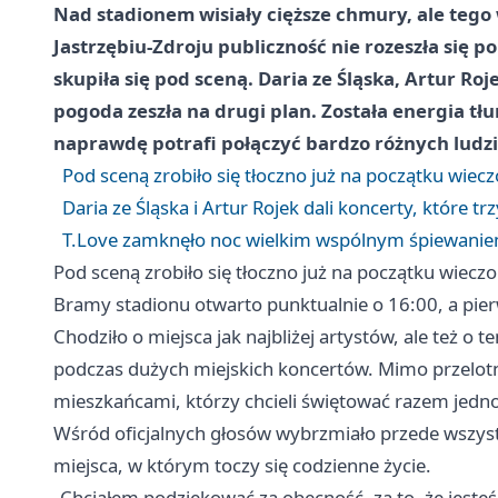
Nad stadionem wisiały cięższe chmury, ale tego
Jastrzębiu-Zdroju publiczność nie rozeszła się p
skupiła się pod sceną. Daria ze Śląska, Artur Roj
pogoda zeszła na drugi plan. Została energia tł
naprawdę potrafi połączyć bardzo różnych ludzi
Pod sceną zrobiło się tłoczno już na początku wiec
Daria ze Śląska i Artur Rojek dali koncerty, które
T.Love zamknęło noc wielkim wspólnym śpiewani
Pod sceną zrobiło się tłoczno już na początku wiecz
Bramy stadionu otwarto punktualnie o 16:00, a pierw
Chodziło o miejsca jak najbliżej artystów, ale też o te
podczas dużych miejskich koncertów. Mimo przelotn
mieszkańcami, którzy chcieli świętować razem jedn
Wśród oficjalnych głosów wybrzmiało przede wszys
miejsca, w którym toczy się codzienne życie.
„Chciałem podziękować za obecność, za to, że jesteś