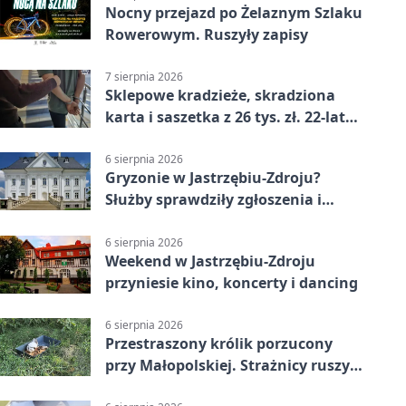
Nocny przejazd po Żelaznym Szlaku
Rowerowym. Ruszyły zapisy
7 sierpnia 2026
Sklepowe kradzieże, skradziona
karta i saszetka z 26 tys. zł. 22-latek
trafił do aresztu
6 sierpnia 2026
Gryzonie w Jastrzębiu-Zdroju?
Służby sprawdziły zgłoszenia i
zwiększyły kontrole
6 sierpnia 2026
Weekend w Jastrzębiu-Zdroju
przyniesie kino, koncerty i dancing
6 sierpnia 2026
Przestraszony królik porzucony
przy Małopolskiej. Strażnicy ruszyli
z pomocą