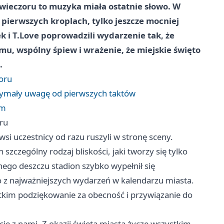
 wieczoru to muzyka miała ostatnie słowo. W
o pierwszych kroplach, tylko jeszcze mocniej
ek i T.Love poprowadzili wydarzenie tak, że
umu, wspólny śpiew i wrażenie, że miejskie święto
.
zoru
 trzymały uwagę od pierwszych taktów
em
oru
si uczestnicy od razu ruszyli w stronę sceny.
n szczególny rodzaj bliskości, jaki tworzy się tylko
ego deszczu stadion szybko wypełnił się
o z najważniejszych wydarzeń w kalendarzu miasta.
tkim podziękowanie za obecność i przywiązanie do
cie z nami. Z okazji święta miasta życzę wszystkim,