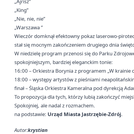
„Ajrisz”
„King”
„Nie, nie, nie”
„
Warszawa
”
Wieczór domknął efektowny pokaz laserowo-pirotech
stał się mocnym zakończeniem drugiego dnia święt
W niedzielę program przenosi się do Parku Zdrojo
spokojniejszym, bardziej eleganckim tonie:
16:00 – Orkiestra Borynia z programem „W krainie o
18:00 – występy artystów z pieśniami neapolitańsk
finał – Śląska Orkiestra Kameralna pod dyrekcją 
To propozycja dla tych, którzy lubią zakończyć miej
Spokojniej, ale nadal z rozmachem.
na podstawie:
Urząd Miasta Jastrzębie-Zdrój
.
Autor:
krystian