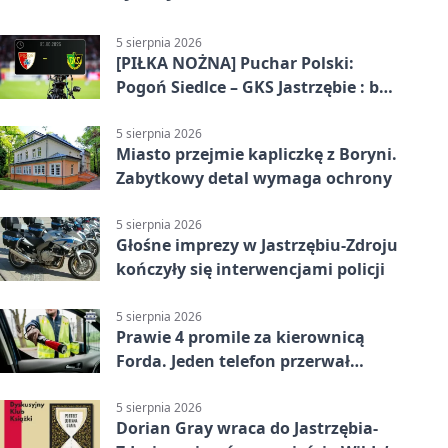
5 sierpnia 2026
[PIŁKA NOŻNA] Puchar Polski:
Pogoń Siedlce – GKS Jastrzębie : bez
meczu i bez wyjazdowych emocji
5 sierpnia 2026
Miasto przejmie kapliczkę z Boryni.
Zabytkowy detal wymaga ochrony
5 sierpnia 2026
Głośne imprezy w Jastrzębiu-Zdroju
kończyły się interwencjami policji
5 sierpnia 2026
Prawie 4 promile za kierownicą
Forda. Jeden telefon przerwał
nocną jazdę
5 sierpnia 2026
Dorian Gray wraca do Jastrzębia-