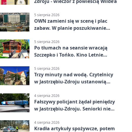
Zdroju - wieczór z powieścią Wilde’a
5 sierpnia 2026
OWN zamieni się w scenę i plac
zabaw. W planie poszukiwanie
skarbu
5 sierpnia 2026
Po tłumach na seansie wracają
Szczepko i Tońko. Kino Letnie
pokaże lwowski hit
5 sierpnia 2026
Trzy minuty nad wodą. Czytelnicy
w Jastrzębiu-Zdroju ustanowią
rekord
4 sierpnia 2026
Fałszywy policjant żądał pieniędzy
w Jastrzębiu-Zdroju. Seniorki nie
dały się nabrać
4 sierpnia 2026
Kradła artykuły spożywcze, potem