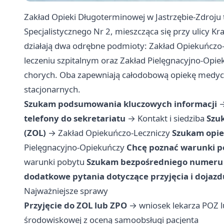
Zakład Opieki Długoterminowej w Jastrzębie-Zdroju
Specjalistycznego Nr 2, mieszcząca się przy ulicy K
działają dwa odrębne podmioty: Zakład Opiekuńczo
leczeniu szpitalnym oraz Zakład Pielęgnacyjno-Opie
chorych. Oba zapewniają całodobową opiekę medyczn
stacjonarnych.
Szukam podsumowania kluczowych informacji
telefony do sekretariatu
→
Kontakt i siedziba
Szuk
(ZOL)
→
Zakład Opiekuńczo-Leczniczy
Szukam opiek
Pielęgnacyjno-Opiekuńczy
Chcę poznać warunki pob
warunki pobytu
Szukam bezpośredniego numeru d
dodatkowe pytania dotyczące przyjęcia i dojazd
Najważniejsze sprawy
Przyjęcie do ZOL lub ZPO
→ wniosek lekarza POZ lu
środowiskowej z oceną samoobsługi pacjenta