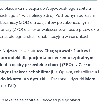
 to placówka należąca do Wojewódzkiego Szpitala
rasickiego 21 w dzielnicy Zdrój. Pod jednym adresem
-Leczniczy (ZOL) dla pacjentów po zakończonym
kuńczy (ZPO) dla rekonwalescentów i osób przewlekle
ą, pielęgniarską i rehabilitacyjną w warunkach
→
Najważniejsze sprawy
Chcę sprawdzić adres i
am opieki dla pacjenta po leczeniu szpitalnym
i dla osoby przewlekle chorej (ZPO)
→
Zakład
ytu i zakres rehabilitacji
→
Opieka, rehabilitacja i
o lekarza lub dyżurki
→
Personel i dyżurki
Mam
u
→
FAQ
b lekarza ze szpitala + wywiad pielęgniarki