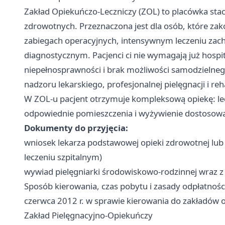
Zakład Opiekuńczo-Leczniczy (ZOL) to placówka sta
zdrowotnych. Przeznaczona jest dla osób, które zako
zabiegach operacyjnych, intensywnym leczeniu za
diagnostycznym. Pacjenci ci nie wymagają już hospita
niepełnosprawności i brak możliwości samodzielne
nadzoru lekarskiego, profesjonalnej pielęgnacji i rehab
W ZOL-u pacjent otrzymuje kompleksową opiekę: lecz
odpowiednie pomieszczenia i wyżywienie dostosowa
Dokumenty do przyjęcia:
wniosek lekarza podstawowej opieki zdrowotnej lub
leczeniu szpitalnym)
wywiad pielęgniarki środowiskowo-rodzinnej wraz 
Sposób kierowania, czas pobytu i zasady odpłatnośc
czerwca 2012 r. w sprawie kierowania do zakładów o
Zakład Pielęgnacyjno-Opiekuńczy