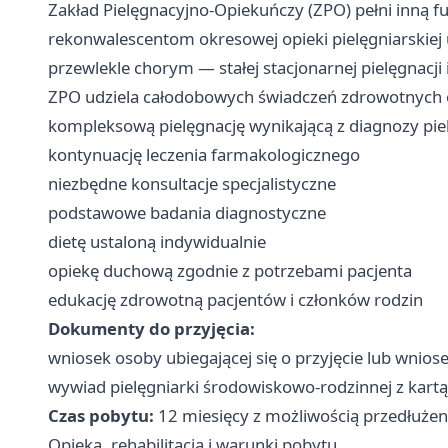
Zakład Pielęgnacyjno-Opiekuńczy (ZPO) pełni inną fu
rekonwalescentom okresowej opieki pielęgniarskie
przewlekle chorym — stałej stacjonarnej pielęgnacji
ZPO udziela całodobowych świadczeń zdrowotnych 
kompleksową pielęgnację wynikającą z diagnozy piel
kontynuację leczenia farmakologicznego
niezbędne konsultacje specjalistyczne
podstawowe badania diagnostyczne
dietę ustaloną indywidualnie
opiekę duchową zgodnie z potrzebami pacjenta
edukację zdrowotną pacjentów i członków rodzin
Dokumenty do przyjęcia:
wniosek osoby ubiegającej się o przyjęcie lub wnios
wywiad pielęgniarki środowiskowo-rodzinnej z kart
Czas pobytu:
12 miesięcy z możliwością przedłużeni
Opieka, rehabilitacja i warunki pobytu