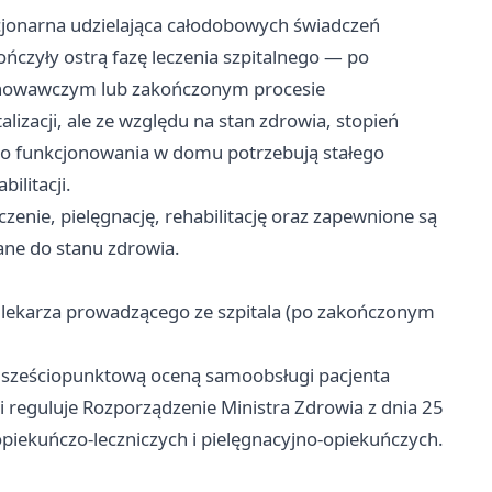
cjonarna udzielająca całodobowych świadczeń
ńczyły ostrą fazę leczenia szpitalnego — po
chowawczym lub zakończonym procesie
lizacji, ale ze względu na stan zdrowia, stopień
go funkcjonowania w domu potrzebują stałego
ilitacji.
enie, pielęgnację, rehabilitację oraz zapewnione są
ne do stanu zdrowia.
 lekarza prowadzącego ze szpitala (po zakończonym
z sześciopunktową oceną samoobsługi pacjenta
i reguluje Rozporządzenie Ministra Zdrowia z dnia 25
piekuńczo-leczniczych i pielęgnacyjno-opiekuńczych.