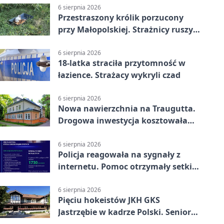
6 sierpnia 2026
Przestraszony królik porzucony
przy Małopolskiej. Strażnicy ruszyli
z pomocą
6 sierpnia 2026
18-latka straciła przytomność w
łazience. Strażacy wykryli czad
6 sierpnia 2026
Nowa nawierzchnia na Traugutta.
Drogowa inwestycja kosztowała
pół miliona
6 sierpnia 2026
Policja reagowała na sygnały z
internetu. Pomoc otrzymały setki
osób
6 sierpnia 2026
Pięciu hokeistów JKH GKS
Jastrzębie w kadrze Polski. Seniorzy
wracają na lód