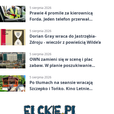
5 sierpnia 2026
Prawie 4 promile za kierownicą
Forda. Jeden telefon przerwał
nocną jazdę
5 sierpnia 2026
Dorian Gray wraca do Jastrzębia-
Zdroju - wieczór z powieścią Wilde’a
5 sierpnia 2026
OWN zamieni się w scenę i plac
zabaw. W planie poszukiwanie
skarbu
5 sierpnia 2026
Po tłumach na seansie wracają
Szczepko i Tońko. Kino Letnie
pokaże lwowski hit