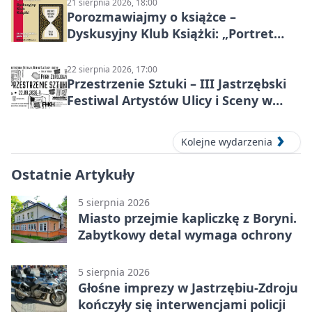
21 sierpnia 2026, 18:00
Porozmawiajmy o książce –
Dyskusyjny Klub Książki: „Portret
Doriana Graya”
22 sierpnia 2026, 17:00
Przestrzenie Sztuki – III Jastrzębski
Festiwal Artystów Ulicy i Sceny w
Parku
Kolejne wydarzenia
Ostatnie Artykuły
5 sierpnia 2026
Miasto przejmie kapliczkę z Boryni.
Zabytkowy detal wymaga ochrony
5 sierpnia 2026
Głośne imprezy w Jastrzębiu-Zdroju
kończyły się interwencjami policji