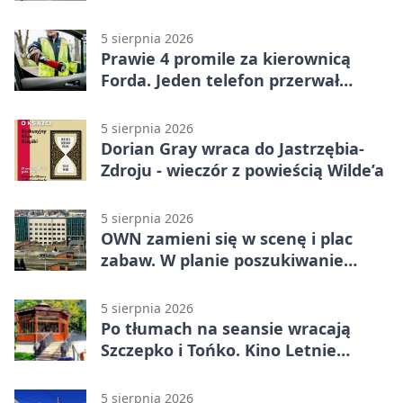
5 sierpnia 2026
Prawie 4 promile za kierownicą
Forda. Jeden telefon przerwał
nocną jazdę
5 sierpnia 2026
Dorian Gray wraca do Jastrzębia-
Zdroju - wieczór z powieścią Wilde’a
5 sierpnia 2026
OWN zamieni się w scenę i plac
zabaw. W planie poszukiwanie
skarbu
5 sierpnia 2026
Po tłumach na seansie wracają
Szczepko i Tońko. Kino Letnie
pokaże lwowski hit
5 sierpnia 2026