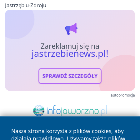
Jastrzębiu-Zdroju
Zareklamuj się na
jastrzebienews.pl!
SPRAWDŹ SZCZEGÓŁY
autopromocja
Nasza strona korzysta z plików cookies, aby
działała prawidłowo. Używamy także plików