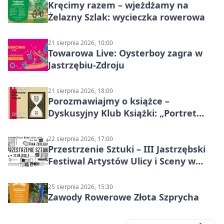
Kręcimy razem – wjeżdżamy na
Żelazny Szlak: wycieczka rowerowa
21 sierpnia 2026, 10:00
Towarowa Live: Oysterboy zagra w
Jastrzębiu-Zdroju
21 sierpnia 2026, 18:00
Porozmawiajmy o książce –
Dyskusyjny Klub Książki: „Portret
Doriana Graya”
22 sierpnia 2026, 17:00
Przestrzenie Sztuki – III Jastrzębski
Festiwal Artystów Ulicy i Sceny w
Parku
25 sierpnia 2026, 15:30
Zawody Rowerowe Złota Szprycha