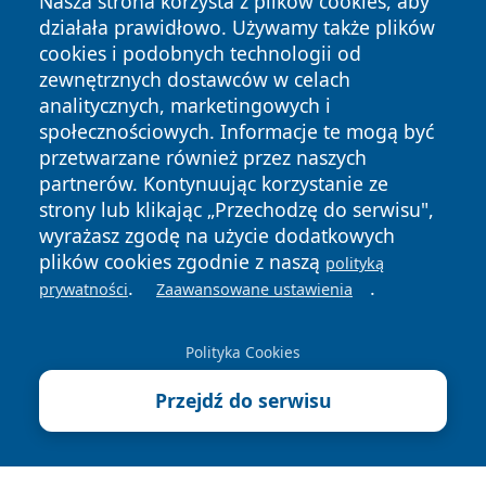
Nasza strona korzysta z plików cookies, aby
działała prawidłowo. Używamy także plików
cookies i podobnych technologii od
zewnętrznych dostawców w celach
analitycznych, marketingowych i
społecznościowych. Informacje te mogą być
przetwarzane również przez naszych
partnerów. Kontynuując korzystanie ze
strony lub klikając „Przechodzę do serwisu",
wyrażasz zgodę na użycie dodatkowych
plików cookies zgodnie z naszą
polityką
.
.
prywatności
Zaawansowane ustawienia
Copyright © 2026 jastrzebienews.pl Wszystkie prawa
zastrzeżone.
Polityka Cookies
Polityka
Polityka
Przejdź do serwisu
News
Autorzy
Prywatności
Cookies