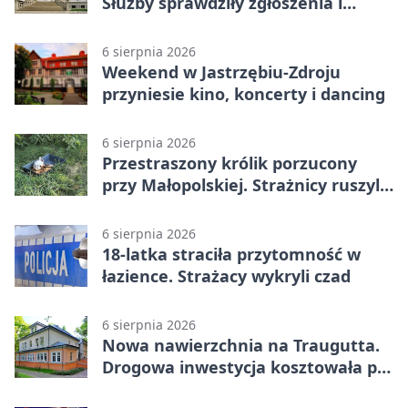
Służby sprawdziły zgłoszenia i
zwiększyły kontrole
6 sierpnia 2026
Weekend w Jastrzębiu-Zdroju
przyniesie kino, koncerty i dancing
6 sierpnia 2026
Przestraszony królik porzucony
przy Małopolskiej. Strażnicy ruszyli
z pomocą
6 sierpnia 2026
18-latka straciła przytomność w
łazience. Strażacy wykryli czad
6 sierpnia 2026
Nowa nawierzchnia na Traugutta.
Drogowa inwestycja kosztowała pół
miliona