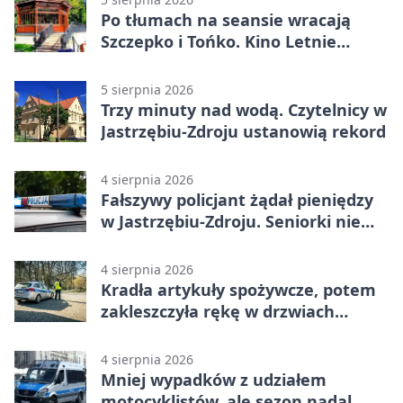
Po tłumach na seansie wracają
Szczepko i Tońko. Kino Letnie
pokaże lwowski hit
5 sierpnia 2026
Trzy minuty nad wodą. Czytelnicy w
Jastrzębiu-Zdroju ustanowią rekord
4 sierpnia 2026
Fałszywy policjant żądał pieniędzy
w Jastrzębiu-Zdroju. Seniorki nie
dały się nabrać
4 sierpnia 2026
Kradła artykuły spożywcze, potem
zakleszczyła rękę w drzwiach
sklepu
4 sierpnia 2026
Mniej wypadków z udziałem
motocyklistów, ale sezon nadal