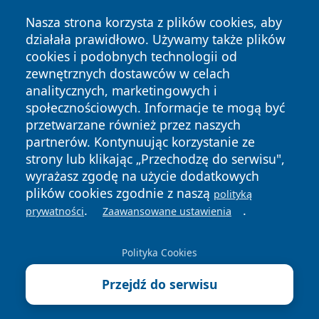
Nasza strona korzysta z plików cookies, aby
działała prawidłowo. Używamy także plików
cookies i podobnych technologii od
zewnętrznych dostawców w celach
analitycznych, marketingowych i
społecznościowych. Informacje te mogą być
przetwarzane również przez naszych
Copyright © 2026 jastrzebienews.pl Wszystkie prawa
zastrzeżone.
partnerów. Kontynuując korzystanie ze
strony lub klikając „Przechodzę do serwisu",
wyrażasz zgodę na użycie dodatkowych
Polityka
Polityka
plików cookies zgodnie z naszą
polityką
News
Autorzy
Prywatności
Cookies
.
.
prywatności
Zaawansowane ustawienia
Polityka Cookies
Przejdź do serwisu