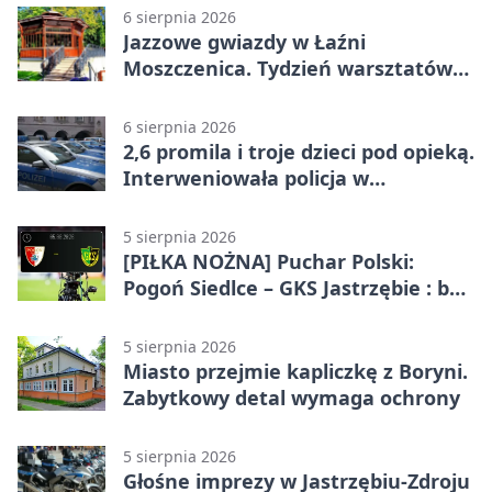
6 sierpnia 2026
Jazzowe gwiazdy w Łaźni
Moszczenica. Tydzień warsztatów
zakończy mocny finał
6 sierpnia 2026
2,6 promila i troje dzieci pod opieką.
Interweniowała policja w
Jastrzębiu-Zdroju
5 sierpnia 2026
[PIŁKA NOŻNA] Puchar Polski:
Pogoń Siedlce – GKS Jastrzębie : bez
meczu i bez wyjazdowych emocji
5 sierpnia 2026
Miasto przejmie kapliczkę z Boryni.
Zabytkowy detal wymaga ochrony
5 sierpnia 2026
Głośne imprezy w Jastrzębiu-Zdroju