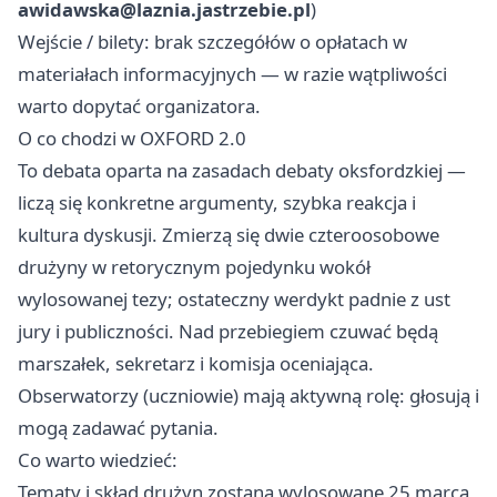
awidawska@laznia.jastrzebie.pl
)
Wejście / bilety: brak szczegółów o opłatach w
materiałach informacyjnych — w razie wątpliwości
warto dopytać organizatora.
O co chodzi w OXFORD 2.0
To debata oparta na zasadach debaty oksfordzkiej —
liczą się konkretne argumenty, szybka reakcja i
kultura dyskusji. Zmierzą się dwie czteroosobowe
drużyny w retorycznym pojedynku wokół
wylosowanej tezy; ostateczny werdykt padnie z ust
jury i publiczności. Nad przebiegiem czuwać będą
marszałek, sekretarz i komisja oceniająca.
Obserwatorzy (uczniowie) mają aktywną rolę: głosują i
mogą zadawać pytania.
Co warto wiedzieć:
Tematy i skład drużyn zostaną wylosowane 25 marca