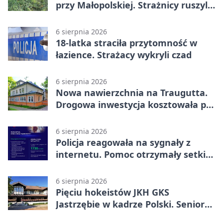
przy Małopolskiej. Strażnicy ruszyli
z pomocą
6 sierpnia 2026
18-latka straciła przytomność w
łazience. Strażacy wykryli czad
6 sierpnia 2026
Nowa nawierzchnia na Traugutta.
Drogowa inwestycja kosztowała pół
miliona
6 sierpnia 2026
Policja reagowała na sygnały z
internetu. Pomoc otrzymały setki
osób
6 sierpnia 2026
Pięciu hokeistów JKH GKS
Jastrzębie w kadrze Polski. Seniorzy
wracają na lód