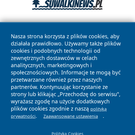
Nasza strona korzysta z plików cookies, aby
działała prawidłowo. Używamy także plików
cookies i podobnych technologii od
zewnętrznych dostawców w celach
Copyright © 2026 jastrzebienews.pl Wszystkie prawa
analitycznych, marketingowych i
zastrzeżone.
społecznościowych. Informacje te mogą być
przetwarzane również przez naszych
partnerów. Kontynuując korzystanie ze
Polityka
Polityka
News
Autorzy
strony lub klikając „Przechodzę do serwisu",
Prywatności
Cookies
wyrażasz zgodę na użycie dodatkowych
plików cookies zgodnie z naszą
polityką
.
.
prywatności
Zaawansowane ustawienia
Polityka Cookies