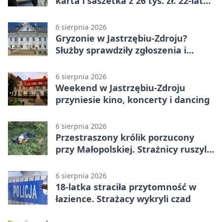
karta i saszetka z 26 tys. zł. 22-latek
trafił do aresztu
6 sierpnia 2026
Gryzonie w Jastrzębiu-Zdroju?
Służby sprawdziły zgłoszenia i
zwiększyły kontrole
6 sierpnia 2026
Weekend w Jastrzębiu-Zdroju
przyniesie kino, koncerty i dancing
6 sierpnia 2026
Przestraszony królik porzucony
przy Małopolskiej. Strażnicy ruszyli
z pomocą
6 sierpnia 2026
18-latka straciła przytomność w
łazience. Strażacy wykryli czad