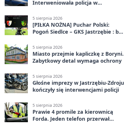
Interweniowała policja w
Jastrzębiu-Zdroju
5 sierpnia 2026
[PIŁKA NOŻNA] Puchar Polski:
Pogoń Siedlce – GKS Jastrzębie : bez
meczu i bez wyjazdowych emocji
5 sierpnia 2026
Miasto przejmie kapliczkę z Boryni.
Zabytkowy detal wymaga ochrony
5 sierpnia 2026
Głośne imprezy w Jastrzębiu-Zdroju
kończyły się interwencjami policji
5 sierpnia 2026
Prawie 4 promile za kierownicą
Forda. Jeden telefon przerwał
nocną jazdę