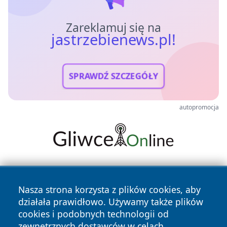
Zareklamuj się na
jastrzebienews.pl!
SPRAWDŹ SZCZEGÓŁY
autopromocja
Nasza strona korzysta z plików cookies, aby
działała prawidłowo. Używamy także plików
cookies i podobnych technologii od
zewnętrznych dostawców w celach