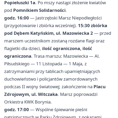
Popiełuszki 1a
. Po mszy nastąpi złożenie kwiatów
pod
Pomnikiem Solidarności
.
godz. 16:00
— Jastrzębski Marsz Niepodległości
(przygotowanie i zbiórka wcześniej).
15:30 zbiórka
pod Dębem Katyńskim, ul. Mazowiecka 2
— przed
marszem uczestnikom zostaną rozdane flagi oraz
flagietki dla dzieci,
ilość ograniczona, ilość
ograniczona
. Trasa marszu: Mazowiecka — Al.
Piłsudskiego — 11 Listopada — 1 Maja, z
zatrzymaniami przy tablicach upamiętniających
duchowieństwo i policjantów zamordowanych
podczas II wojny światowej; zakończenie na
Placu
Zdrojowym, ul. Witczaka
. Marsz poprowadzi
Orkiestra KWK Borynia.
godz. 17:00
— Wspólne śpiewanie pieśni
patriotycznych w Parku Zdrojowym, z pokazami