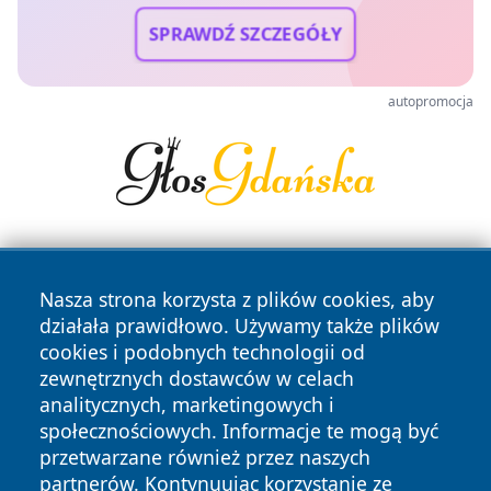
SPRAWDŹ SZCZEGÓŁY
autopromocja
Nasza strona korzysta z plików cookies, aby
działała prawidłowo. Używamy także plików
cookies i podobnych technologii od
zewnętrznych dostawców w celach
Copyright © 2026 jastrzebienews.pl Wszystkie prawa
analitycznych, marketingowych i
zastrzeżone.
społecznościowych. Informacje te mogą być
przetwarzane również przez naszych
partnerów. Kontynuując korzystanie ze
Polityka
Polityka