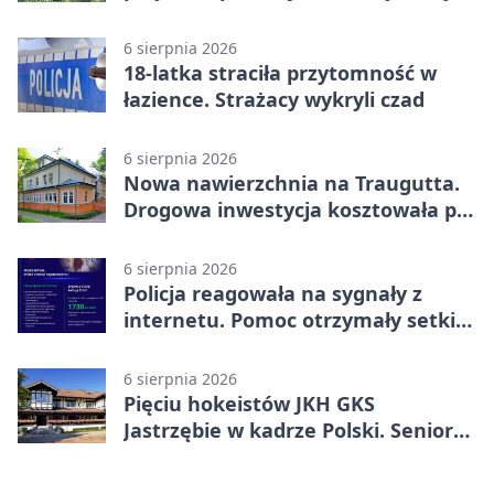
z pomocą
6 sierpnia 2026
18-latka straciła przytomność w
łazience. Strażacy wykryli czad
6 sierpnia 2026
Nowa nawierzchnia na Traugutta.
Drogowa inwestycja kosztowała pół
miliona
6 sierpnia 2026
Policja reagowała na sygnały z
internetu. Pomoc otrzymały setki
osób
6 sierpnia 2026
Pięciu hokeistów JKH GKS
Jastrzębie w kadrze Polski. Seniorzy
wracają na lód