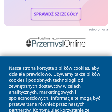
SPRAWDŹ SZCZEGÓŁY
autopromocja
Nasza strona korzysta z plików cookies, aby
działała prawidłowo. Używamy także plików
cookies i podobnych technologii od
zewnętrznych dostawców w celach
Copyright © 2026 jastrzebienews.pl Wszystkie prawa
analitycznych, marketingowych i
zastrzeżone.
społecznościowych. Informacje te mogą być
przetwarzane również przez naszych
partnerów. Kontynuując korzystanie ze
Polityka
Polityka