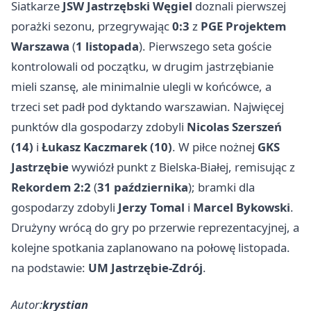
Siatkarze
JSW Jastrzębski Węgiel
doznali pierwszej
porażki sezonu, przegrywając
0:3
z
PGE Projektem
Warszawa
(
1 listopada
). Pierwszego seta goście
kontrolowali od początku, w drugim jastrzębianie
mieli szansę, ale minimalnie ulegli w końcówce, a
trzeci set padł pod dyktando warszawian. Najwięcej
punktów dla gospodarzy zdobyli
Nicolas Szerszeń
(14)
i
Łukasz Kaczmarek (10)
. W piłce nożnej
GKS
Jastrzębie
wywiózł punkt z Bielska-Białej, remisując z
Rekordem
2:2
(
31 października
); bramki dla
gospodarzy zdobyli
Jerzy Tomal
i
Marcel Bykowski
.
Drużyny wrócą do gry po przerwie reprezentacyjnej, a
kolejne spotkania zaplanowano na połowę listopada.
na podstawie:
UM Jastrzębie-Zdrój
.
Autor:
krystian