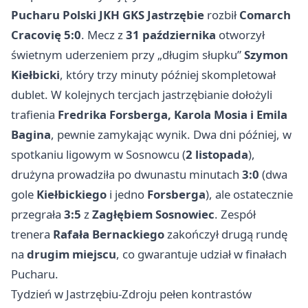
Pucharu Polski
JKH GKS Jastrzębie
rozbił
Comarch
Cracovię
5:0
. Mecz z
31 października
otworzył
świetnym uderzeniem przy „długim słupku”
Szymon
Kiełbicki
, który trzy minuty później skompletował
dublet. W kolejnych tercjach jastrzębianie dołożyli
trafienia
Fredrika Forsberga, Karola Mosia i Emila
Bagina
, pewnie zamykając wynik. Dwa dni później, w
spotkaniu ligowym w Sosnowcu (
2 listopada
),
drużyna prowadziła po dwunastu minutach
3:0
(dwa
gole
Kiełbickiego
i jedno
Forsberga
), ale ostatecznie
przegrała
3:5
z
Zagłębiem Sosnowiec
. Zespół
trenera
Rafała Bernackiego
zakończył drugą rundę
na
drugim miejscu
, co gwarantuje udział w finałach
Pucharu.
Tydzień w Jastrzębiu-Zdroju pełen kontrastów