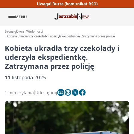
Uwaga! Burze (komunikat RSO)
MENU
Strona główna
Wiadomości
Kobieta ukradła trzy czekolady i uderzyła ekspedientkę. Zatrzymana przez policję
Kobieta ukradła trzy czekolady i
uderzyła ekspedientkę.
Zatrzymana przez policję
11 listopada 2025
1 min czytania
Udostępnij