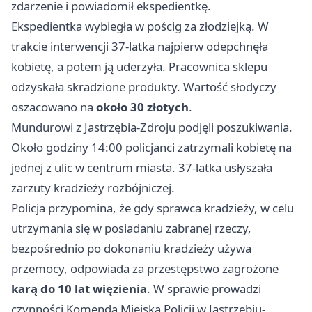
zdarzenie i powiadomił ekspedientkę.
Ekspedientka wybiegła w pościg za złodziejką. W
trakcie interwencji 37-latka najpierw odepchnęła
kobietę, a potem ją uderzyła. Pracownica sklepu
odzyskała skradzione produkty. Wartość słodyczy
oszacowano na
około 30 złotych
.
Mundurowi z Jastrzębia-Zdroju podjęli poszukiwania.
Około godziny 14:00 policjanci zatrzymali kobietę na
jednej z ulic w centrum miasta. 37-latka usłyszała
zarzuty kradzieży rozbójniczej.
Policja przypomina, że gdy sprawca kradzieży, w celu
utrzymania się w posiadaniu zabranej rzeczy,
bezpośrednio po dokonaniu kradzieży używa
przemocy, odpowiada za przestępstwo zagrożone
karą do 10 lat więzienia
. W sprawie prowadzi
czynności Komenda Miejska Policji w Jastrzębiu-