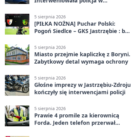
Interweniowała policja w
Jastrzębiu-Zdroju
5 sierpnia 2026
[PIŁKA NOŻNA] Puchar Polski:
Pogoń Siedlce – GKS Jastrzębie : bez
meczu i bez wyjazdowych emocji
5 sierpnia 2026
Miasto przejmie kapliczkę z Boryni.
Zabytkowy detal wymaga ochrony
5 sierpnia 2026
Głośne imprezy w Jastrzębiu-Zdroju
kończyły się interwencjami policji
5 sierpnia 2026
Prawie 4 promile za kierownicą
Forda. Jeden telefon przerwał
nocną jazdę