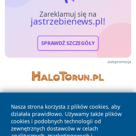
Zareklamuj się na
jastrzebienews.pl!
SPRAWDŹ SZCZEGÓŁY
autopromocja
Nasza strona korzysta z plików cookies, aby
działała prawidłowo. Używamy także plików
cookies i podobnych technologii od
zewnętrznych dostawców w celach
Copyright © 2026 jastrzebienews.pl Wszystkie prawa
analitycznych, marketingowych i