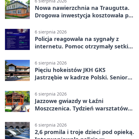
6 sierpnia 2026
Nowa nawierzchnia na Traugutta.
Drogowa inwestycja kosztowała pół
miliona
6 sierpnia 2026
Policja reagowała na sygnały z
internetu. Pomoc otrzymały setki
osób
6 sierpnia 2026
Pięciu hokeistów JKH GKS
Jastrzębie w kadrze Polski. Seniorzy
wracają na lód
6 sierpnia 2026
Jazzowe gwiazdy w Łaźni
Moszczenica. Tydzień warsztatów
zakończy mocny finał
6 sierpnia 2026
2,6 promila i troje dzieci pod opieką.