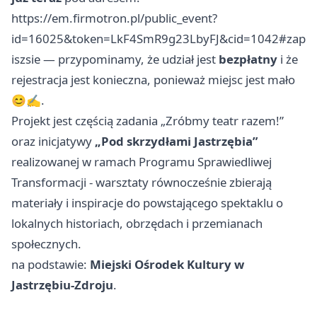
https://em.firmotron.pl/public_event?
id=16025&token=LkF4SmR9g23LbyFJ&cid=1042#zap
iszsie — przypominamy, że udział jest
bezpłatny
i że
rejestracja jest konieczna, ponieważ miejsc jest mało
😊✍️.
Projekt jest częścią zadania „Zróbmy teatr razem!”
oraz inicjatywy
„Pod skrzydłami Jastrzębia”
realizowanej w ramach Programu Sprawiedliwej
Transformacji - warsztaty równocześnie zbierają
materiały i inspiracje do powstającego spektaklu o
lokalnych historiach, obrzędach i przemianach
społecznych.
na podstawie:
Miejski Ośrodek Kultury w
Jastrzębiu-Zdroju
.