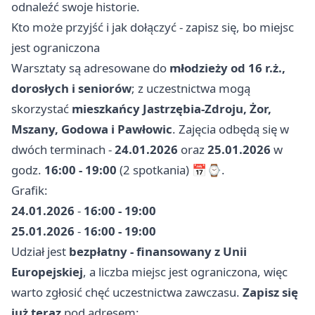
odnaleźć swoje historie.
Kto może przyjść i jak dołączyć - zapisz się, bo miejsc
jest ograniczona
Warsztaty są adresowane do
młodzieży od 16 r.ż.,
dorosłych i seniorów
; z uczestnictwa mogą
skorzystać
mieszkańcy Jastrzębia-Zdroju, Żor,
Mszany, Godowa i Pawłowic
. Zajęcia odbędą się w
dwóch terminach -
24.01.2026
oraz
25.01.2026
w
godz.
16:00 - 19:00
(2 spotkania) 📅⌚.
Grafik:
24.01.2026
-
16:00 - 19:00
25.01.2026
-
16:00 - 19:00
Udział jest
bezpłatny - finansowany z Unii
Europejskiej
, a liczba miejsc jest ograniczona, więc
warto zgłosić chęć uczestnictwa zawczasu.
Zapisz się
już teraz
pod adresem: