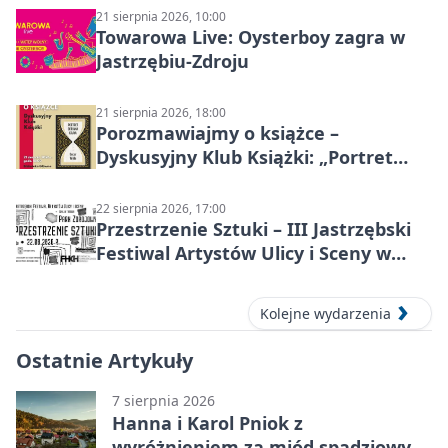
21 sierpnia 2026, 10:00
Towarowa Live: Oysterboy zagra w
Jastrzębiu-Zdroju
21 sierpnia 2026, 18:00
Porozmawiajmy o książce –
Dyskusyjny Klub Książki: „Portret
Doriana Graya”
22 sierpnia 2026, 17:00
Przestrzenie Sztuki – III Jastrzębski
Festiwal Artystów Ulicy i Sceny w
Parku
Kolejne wydarzenia
Ostatnie Artykuły
7 sierpnia 2026
Hanna i Karol Pniok z
wyróżnieniem za miód spadziowy