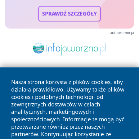
SPRAWDŹ SZCZEGÓŁY
autopromocja
Nasza strona korzysta z plików cookies, aby
działała prawidłowo. Używamy także plików
cookies i podobnych technologii od
zewnętrznych dostawców w celach
Copyright © 2026 jastrzebienews.pl Wszystkie prawa
analitycznych, marketingowych i
zastrzeżone.
społecznościowych. Informacje te mogą być
przetwarzane również przez naszych
partnerów. Kontynuując korzystanie ze
Polityka
Polityka
News
Autorzy