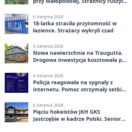
przy Małopolskiej. Strażnicy ruszyli
z pomocą
6 sierpnia 2026
18-latka straciła przytomność w
łazience. Strażacy wykryli czad
6 sierpnia 2026
Nowa nawierzchnia na Traugutta.
Drogowa inwestycja kosztowała pół
miliona
6 sierpnia 2026
Policja reagowała na sygnały z
internetu. Pomoc otrzymały setki
osób
6 sierpnia 2026
Pięciu hokeistów JKH GKS
Jastrzębie w kadrze Polski. Seniorzy
wracają na lód