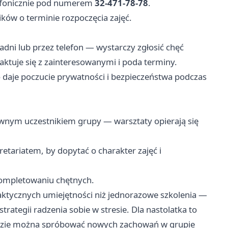
elefonicznie pod numerem
32-471-78-78
.
ków o terminie rozpoczęcia zajęć.
adni lub przez telefon — wystarczy zgłosić chęć
ktuje się z zainteresowanymi i poda terminy.
o daje poczucie prywatności i bezpieczeństwa podczas
tywnym uczestnikiem grupy — warsztaty opierają się
kretariatem, by dopytać o charakter zajęć i
kompletowaniu chętnych.
raktycznych umiejętności niż jednorazowe szkolenia —
trategii radzenia sobie w stresie. Dla nastolatka to
, gdzie można spróbować nowych zachowań w grupie