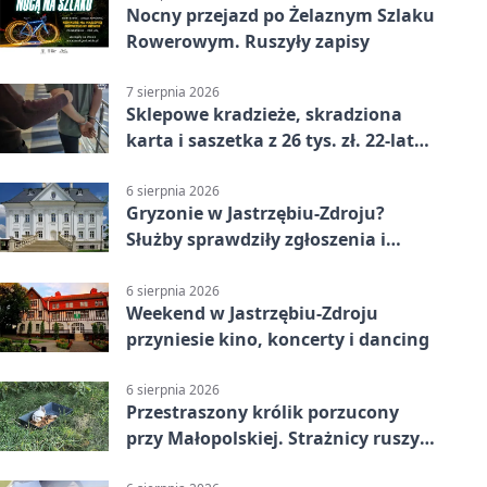
Nocny przejazd po Żelaznym Szlaku
Rowerowym. Ruszyły zapisy
7 sierpnia 2026
Sklepowe kradzieże, skradziona
karta i saszetka z 26 tys. zł. 22-latek
trafił do aresztu
6 sierpnia 2026
Gryzonie w Jastrzębiu-Zdroju?
Służby sprawdziły zgłoszenia i
zwiększyły kontrole
6 sierpnia 2026
Weekend w Jastrzębiu-Zdroju
przyniesie kino, koncerty i dancing
6 sierpnia 2026
Przestraszony królik porzucony
przy Małopolskiej. Strażnicy ruszyli
z pomocą