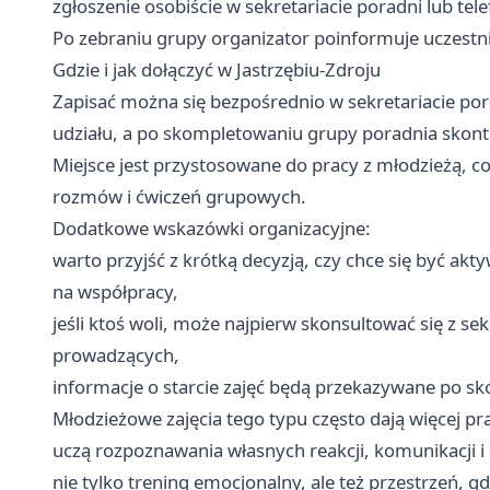
zgłoszenie osobiście w sekretariacie poradni lub t
Po zebraniu grupy organizator poinformuje uczestni
Gdzie i jak dołączyć w Jastrzębiu-Zdroju
Zapisać można się bezpośrednio w sekretariacie por
udziału, a po skompletowaniu grupy poradnia skonta
Miejsce jest przystosowane do pracy z młodzieżą, c
rozmów i ćwiczeń grupowych.
Dodatkowe wskazówki organizacyjne:
warto przyjść z krótką decyzją, czy chce się być ak
na współpracy,
jeśli ktoś woli, może najpierw skonsultować się z se
prowadzących,
informacje o starcie zajęć będą przekazywane po s
Młodzieżowe zajęcia tego typu często dają więcej p
uczą rozpoznawania własnych reakcji, komunikacji i s
nie tylko trening emocjonalny, ale też przestrzeń