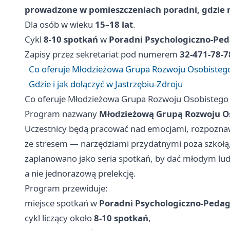
prowadzone w pomieszczeniach poradni, gdzie m
Dla osób w wieku
15–18 lat
.
Cykl
8-10 spotkań
w
Poradni Psychologiczno-Ped
Zapisy przez sekretariat pod numerem
32-471-78-7
Co oferuje Młodzieżowa Grupa Rozwoju Osobisteg
Gdzie i jak dołączyć w Jastrzębiu-Zdroju
Co oferuje Młodzieżowa Grupa Rozwoju Osobistego
Program nazwany
Młodzieżową Grupą Rozwoju Os
Uczestnicy będą pracować nad emocjami, rozpoznaw
ze stresem — narzędziami przydatnymi poza szkołą, 
zaplanowano jako seria spotkań, by dać młodym lu
a nie jednorazową prelekcję.
Program przewiduje:
miejsce spotkań w
Poradni Psychologiczno-Pedag
cykl liczący około
8-10 spotkań
,