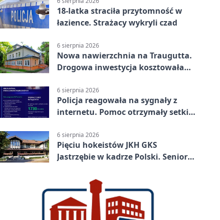
6 sierpnia 2026
18-latka straciła przytomność w
łazience. Strażacy wykryli czad
6 sierpnia 2026
Nowa nawierzchnia na Traugutta.
Drogowa inwestycja kosztowała
pół miliona
6 sierpnia 2026
Policja reagowała na sygnały z
internetu. Pomoc otrzymały setki
osób
6 sierpnia 2026
Pięciu hokeistów JKH GKS
Jastrzębie w kadrze Polski. Seniorzy
wracają na lód