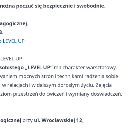
ożna poczuć się bezpiecznie i swobodnie.
agogicznej
.
8
.
o LEVEL UP
 LEVEL UP
obistego „LEVEL UP”
ma charakter warsztatowy.
aniem mocnych stron i technikami radzenia sobie
w relacjach i w dalszym dorosłym życiu. Zajęcia
dziom przestrzeń do ćwiczeń i wymiany doświadczeń,
ogicznej
przy
ul. Wrocławskiej 12
,