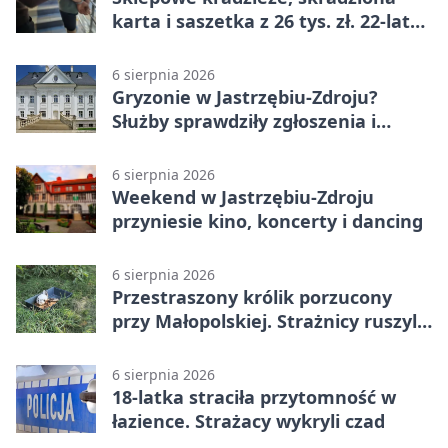
karta i saszetka z 26 tys. zł. 22-latek
trafił do aresztu
6 sierpnia 2026
Gryzonie w Jastrzębiu-Zdroju?
Służby sprawdziły zgłoszenia i
zwiększyły kontrole
6 sierpnia 2026
Weekend w Jastrzębiu-Zdroju
przyniesie kino, koncerty i dancing
6 sierpnia 2026
Przestraszony królik porzucony
przy Małopolskiej. Strażnicy ruszyli
z pomocą
6 sierpnia 2026
18-latka straciła przytomność w
łazience. Strażacy wykryli czad