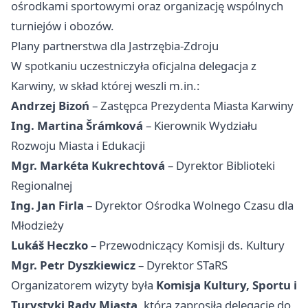
ośrodkami sportowymi oraz organizację wspólnych
turniejów i obozów.
Plany partnerstwa dla Jastrzębia-Zdroju
W spotkaniu uczestniczyła oficjalna delegacja z
Karwiny, w skład której weszli m.in.:
Andrzej Bizoń
– Zastępca Prezydenta Miasta Karwiny
Ing. Martina Šrámková
– Kierownik Wydziału
Rozwoju Miasta i Edukacji
Mgr. Markéta Kukrechtová
– Dyrektor Biblioteki
Regionalnej
Ing. Jan Firla
– Dyrektor Ośrodka Wolnego Czasu dla
Młodzieży
Lukáš Heczko
– Przewodniczący Komisji ds. Kultury
Mgr. Petr Dyszkiewicz
– Dyrektor STaRS
Organizatorem wizyty była
Komisja Kultury, Sportu i
Turystyki Rady Miasta
, która zaprosiła delegację do