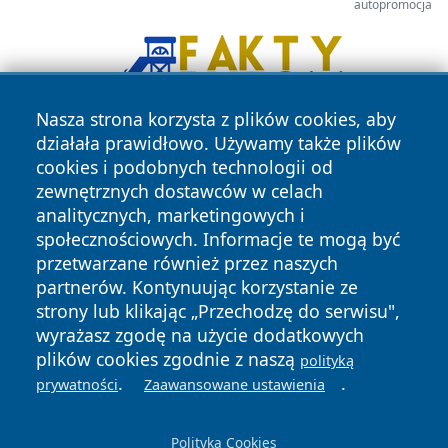
autopromocja
Nasza strona korzysta z plików cookies, aby
działała prawidłowo. Używamy także plików
cookies i podobnych technologii od
zewnętrznych dostawców w celach
analitycznych, marketingowych i
społecznościowych. Informacje te mogą być
przetwarzane również przez naszych
Copyright © 2026 jastrzebienews.pl Wszystkie prawa
partnerów. Kontynuując korzystanie ze
zastrzeżone.
strony lub klikając „Przechodzę do serwisu",
wyrażasz zgodę na użycie dodatkowych
plików cookies zgodnie z naszą
Polityka
Polityka
polityką
News
Autorzy
.
.
Prywatności
Cookies
prywatności
Zaawansowane ustawienia
Polityka Cookies