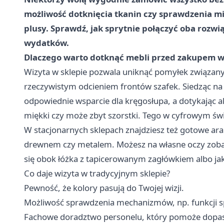
możliwość dotknięcia tkanin czy sprawdzenia mi
plusy. Sprawdź, jak sprytnie połączyć oba rozwi
wydatków.
Dlaczego warto dotknąć mebli przed zakupem w
Wizyta w sklepie pozwala uniknąć pomyłek związanyc
rzeczywistym odcieniem frontów szafek. Siedząc na r
odpowiednie wsparcie dla kręgosłupa, a dotykając ak
miękki czy może zbyt szorstki. Tego w cyfrowym świ
W stacjonarnych sklepach znajdziesz też gotowe aran
drewnem czy metalem. Możesz na własne oczy zobac
się obok łóżka z tapicerowanym zagłówkiem albo jak
Co daje wizyta w tradycyjnym sklepie?
Pewność, że kolory pasują do Twojej wizji.
Możliwość sprawdzenia mechanizmów, np. funkcji s
Fachowe doradztwo personelu, który pomoże dopa