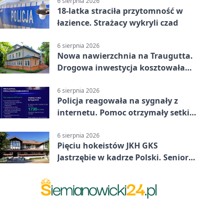
6 sierpnia 2026
18-latka straciła przytomność w
łazience. Strażacy wykryli czad
6 sierpnia 2026
Nowa nawierzchnia na Traugutta.
Drogowa inwestycja kosztowała
pół miliona
6 sierpnia 2026
Policja reagowała na sygnały z
internetu. Pomoc otrzymały setki
osób
6 sierpnia 2026
Pięciu hokeistów JKH GKS
Jastrzębie w kadrze Polski. Seniorzy
wracają na lód