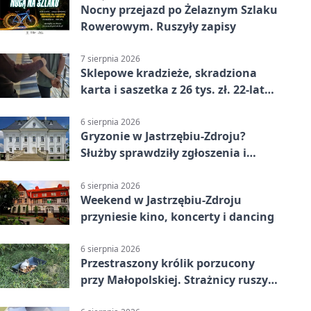
Nocny przejazd po Żelaznym Szlaku
Rowerowym. Ruszyły zapisy
7 sierpnia 2026
Sklepowe kradzieże, skradziona
karta i saszetka z 26 tys. zł. 22-latek
trafił do aresztu
6 sierpnia 2026
Gryzonie w Jastrzębiu-Zdroju?
Służby sprawdziły zgłoszenia i
zwiększyły kontrole
6 sierpnia 2026
Weekend w Jastrzębiu-Zdroju
przyniesie kino, koncerty i dancing
6 sierpnia 2026
Przestraszony królik porzucony
przy Małopolskiej. Strażnicy ruszyli
z pomocą