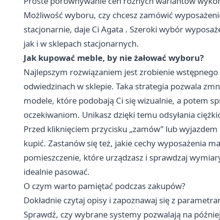
Proste porównywanie cen różnych wariantów wykoń
Możliwość wyboru, czy chcesz zamówić wyposażenie 
stacjonarnie, daje Ci
Agata
. Szeroki wybór wyposaże
jak i w sklepach stacjonarnych.
Jak kupować meble, by nie żałować wyboru?
Najlepszym rozwiązaniem jest zrobienie wstępnego r
odwiedzinach w sklepie. Taka strategia pozwala zmn
modele, które podobają Ci się wizualnie, a potem s
oczekiwaniom. Unikasz dzięki temu odsyłania ciężki
Przed kliknięciem przycisku „zamów” lub wyjazdem d
kupić. Zastanów się też, jakie cechy wyposażenia ma
pomieszczenie, które urządzasz i sprawdzaj wymiar
idealnie pasować.
O czym warto pamiętać podczas zakupów?
Dokładnie czytaj opisy i zapoznawaj się z parametr
Sprawdź, czy wybrane systemy pozwalają na późnie