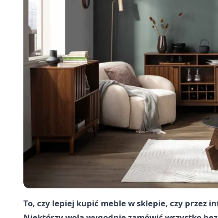
To, czy lepiej kupić meble w sklepie, czy przez i
Niektórzy wolą wygodnie zamówić wszystko bez