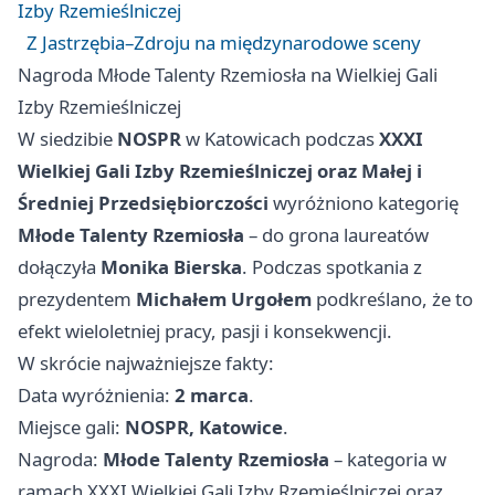
Izby Rzemieślniczej
Z Jastrzębia–Zdroju na międzynarodowe sceny
Nagroda Młode Talenty Rzemiosła na Wielkiej Gali
Izby Rzemieślniczej
W siedzibie
NOSPR
w
Katowicach
podczas
XXXI
Wielkiej Gali Izby Rzemieślniczej oraz Małej i
Średniej Przedsiębiorczości
wyróżniono kategorię
Młode Talenty Rzemiosła
– do grona laureatów
dołączyła
Monika Bierska
. Podczas spotkania z
prezydentem
Michałem Urgołem
podkreślano, że to
efekt wieloletniej pracy, pasji i konsekwencji.
W skrócie najważniejsze fakty:
Data wyróżnienia:
2 marca
.
Miejsce gali:
NOSPR, Katowice
.
Nagroda:
Młode Talenty Rzemiosła
– kategoria w
ramach XXXI Wielkiej Gali Izby Rzemieślniczej oraz