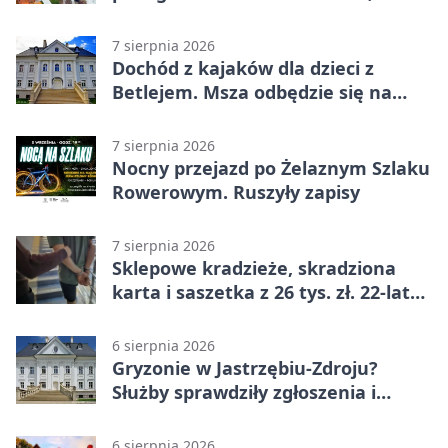
zł
7 sierpnia 2026
Dochód z kajaków dla dzieci z
Betlejem. Msza odbędzie się na
wodzie
7 sierpnia 2026
Nocny przejazd po Żelaznym Szlaku
Rowerowym. Ruszyły zapisy
7 sierpnia 2026
Sklepowe kradzieże, skradziona
karta i saszetka z 26 tys. zł. 22-latek
trafił do aresztu
6 sierpnia 2026
Gryzonie w Jastrzębiu-Zdroju?
Służby sprawdziły zgłoszenia i
zwiększyły kontrole
6 sierpnia 2026