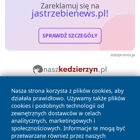
Zareklamuj się na
jastrzebienews.pl!
SPRAWDŹ SZCZEGÓŁY
autopromocja
Nasza strona korzysta z plików cookies, aby
działała prawidłowo. Używamy także plików
cookies i podobnych technologii od
zewnętrznych dostawców w celach
analitycznych, marketingowych i
Copyright © 2026 jastrzebienews.pl Wszystkie prawa
społecznościowych. Informacje te mogą być
zastrzeżone.
przetwarzane również przez naszych