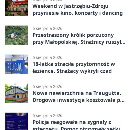
Weekend w Jastrzębiu-Zdroju
przyniesie kino, koncerty i dancing
6 sierpnia 2026
Przestraszony królik porzucony
przy Małopolskiej. Strażnicy ruszyli
z pomocą
6 sierpnia 2026
18-latka straciła przytomność w
łazience. Strażacy wykryli czad
6 sierpnia 2026
Nowa nawierzchnia na Traugutta.
Drogowa inwestycja kosztowała pół
miliona
6 sierpnia 2026
Policja reagowała na sygnały z
internetu. Pomoc otrzymały setki