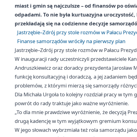
miast i gmin są najczulsze – od finansów po ośw
odpadami. To nie była kurtuazyjna uroczystość, 
przekładają się na codzienne decyzje samorząd
Jastrzębie–Zdrój przy stole rozmów w Pałacu Prez
Finanse samorządów wróciły na pierwszy plan
Jastrzębie–Zdrój przy stole rozmów w Pałacu Prezy
W inauguracji rady uczestniczyli przedstawiciele Ka
Andruszkiewicz oraz doradcy prezydenta Jarosław M
funkcję konsultacyjną i doradczą, a jej zadaniem b
problemów, z którymi mierzą się samorządy różnych
Dla Michała Urgoła to kolejny rozdział pracy w tym 
powrót do rady traktuje jako ważne wyróżnienie.
„To dla mnie prawdziwe wyróżnienie, że decyzją P
drugą kadencję w tym wyjątkowym gremium konsu
W jego słowach wybrzmiała też rola samorządu jako 