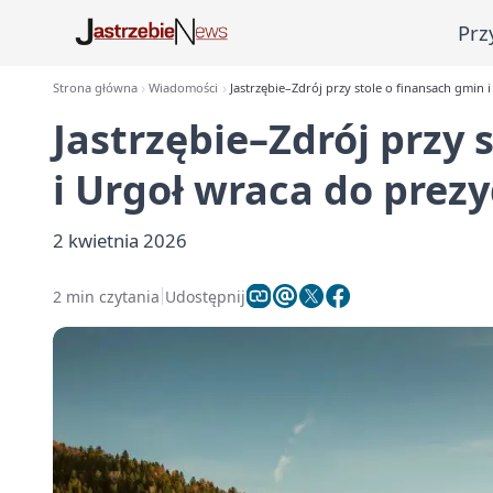
Prz
Strona główna
Wiadomości
Jastrzębie–Zdrój przy stole o finansach gmin 
Jastrzębie–Zdrój przy 
i Urgoł wraca do prez
2 kwietnia 2026
2 min czytania
Udostępnij