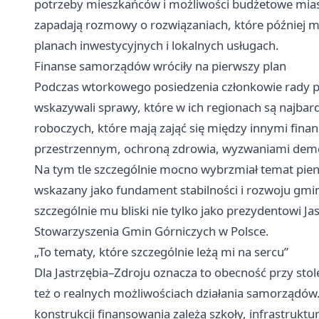
potrzeby mieszkańców i możliwości budżetowe miast.
zapadają rozmowy o rozwiązaniach, które później ma
planach inwestycyjnych i lokalnych usługach.
Finanse samorządów wróciły na pierwszy plan
Podczas wtorkowego posiedzenia członkowie rady prz
wskazywali sprawy, które w ich regionach są najbard
roboczych, które mają zająć się między innymi fi
przestrzennym, ochroną zdrowia, wyzwaniami dem
Na tym tle szczególnie mocno wybrzmiał temat pie
wskazany jako fundament stabilności i rozwoju gmin 
szczególnie mu bliski nie tylko jako prezydentowi J
Stowarzyszenia Gmin Górniczych w Polsce.
„To tematy, które szczególnie leżą mi na sercu”
Dla Jastrzębia–Zdroju oznacza to obecność przy stole
też o realnych możliwościach działania samorządów.
konstrukcji finansowania zależą szkoły, infrastruktu