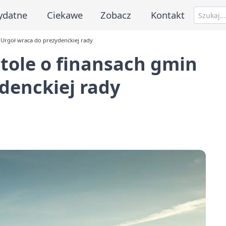
ydatne
Ciekawe
Zobacz
Kontakt
i Urgoł wraca do prezydenckiej rady
stole o finansach gmin
ydenckiej rady