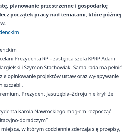
iatę, planowanie przestrzenne i gospodarkę
lecz początek pracy nad tematami, które później
ów.
ydenckim
denckim
ncelarii Prezydenta RP – zastępca szefa KPRP Adam
argielski i Szymon Stachowiak. Sama rada ma pełnić
ędzie opiniowanie projektów ustaw oraz wyłapywanie
 szczebli.
gremium. Prezydent Jastrzębia–Zdroju nie krył, że
rezydenta Karola Nawrockiego mogłem rozpocząć
ltacyjno-doradczym”
miejsca, w którym codziennie zderzają się przepisy,