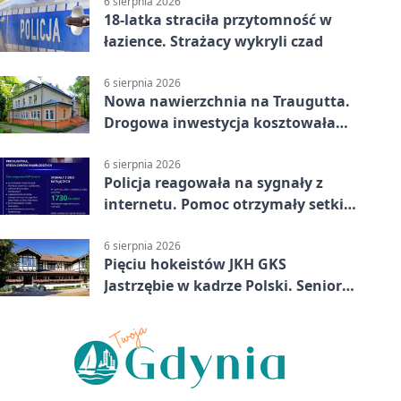
6 sierpnia 2026
18-latka straciła przytomność w
łazience. Strażacy wykryli czad
6 sierpnia 2026
Nowa nawierzchnia na Traugutta.
Drogowa inwestycja kosztowała
pół miliona
6 sierpnia 2026
Policja reagowała na sygnały z
internetu. Pomoc otrzymały setki
osób
6 sierpnia 2026
Pięciu hokeistów JKH GKS
Jastrzębie w kadrze Polski. Seniorzy
wracają na lód