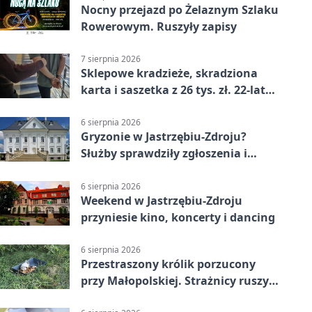
Nocny przejazd po Żelaznym Szlaku
Rowerowym. Ruszyły zapisy
7 sierpnia 2026
Sklepowe kradzieże, skradziona
karta i saszetka z 26 tys. zł. 22-latek
trafił do aresztu
6 sierpnia 2026
Gryzonie w Jastrzębiu-Zdroju?
Służby sprawdziły zgłoszenia i
zwiększyły kontrole
6 sierpnia 2026
Weekend w Jastrzębiu-Zdroju
przyniesie kino, koncerty i dancing
6 sierpnia 2026
Przestraszony królik porzucony
przy Małopolskiej. Strażnicy ruszyli
z pomocą