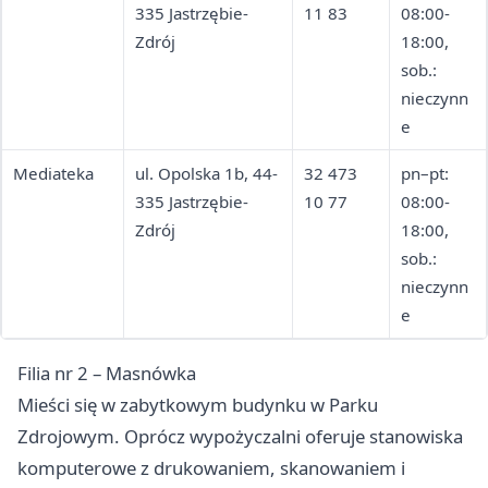
335 Jastrzębie-
11 83
08:00-
Zdrój
18:00,
sob.:
nieczynn
e
Mediateka
ul. Opolska 1b, 44-
32 473
pn–pt:
335 Jastrzębie-
10 77
08:00-
Zdrój
18:00,
sob.:
nieczynn
e
Filia nr 2 – Masnówka
Mieści się w zabytkowym budynku w Parku
Zdrojowym. Oprócz wypożyczalni oferuje stanowiska
komputerowe z drukowaniem, skanowaniem i