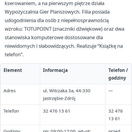
kserowaniem, a na pierwszym piętrze działa
Wypożyczalnia Gier Planszowych. Filia posiada
udogodnienia dla osób z niepełnosprawnością
wzroku: TOTUPOINT (znaczniki dźwiękowe) oraz dwa
stanowiska komputerowe dostosowane dla
niewidomych i słabowidzących. Realizuje “Książkę na
telefon”.
Element
Informacja
Telefon /
godziny
Adres
ul. Witczaka 3a, 44-330
—
Jastrzębie-Zdrój
Telefon
32 476 13 61
32 476
13 61
Godziny
pn: 09:00-17:00, wt–pt:
przed