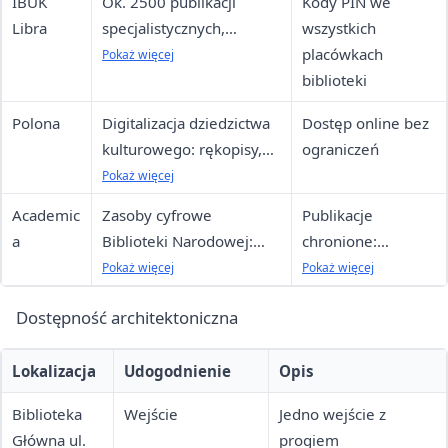
IBUK
Ok. 2500 publikacji
Kody PIN we
w ramach abonamentu
2 32 476 13 61,
Libra
specjalistycznych,
wszystkich
Filia nr 5 32 475
naukowych i
placówkach
Pokaż więcej
25 51, Filia nr 14
beletrystycznych; dostęp
biblioteki
32 473 47 30
przez komputer, laptop,
Polona
Digitalizacja dziedzictwa
Dostęp online bez
tablet, smartfon
kulturowego: rękopisy,
ograniczeń
stare druki, grafika,
Pokaż więcej
publikacje popularne;
Academic
Zasoby cyfrowe
Publikacje
większość w domenie
a
Biblioteki Narodowej:
chronione:
publicznej
współczesne książki i
terminal w
Pokaż więcej
Pokaż więcej
czasopisma naukowe
Czytelni ul.
Dostępność architektoniczna
Wielkopolska 1a;
pozostałe: online
Lokalizacja
Udogodnienie
Opis
bez ograniczeń
Biblioteka
Wejście
Jedno wejście z
Główna ul.
progiem