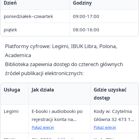
Dzień
Godziny
poniedziałek–czwartek
09:00-17:00
piątek
08:00-16:00
Platformy cyfrowe: Legimi, IBUK Libra, Polona,
Academica
Biblioteka zapewnia dostęp do czterech głównych
źródeł publikacji elektronicznych:
Usługa
Jak działa
Gdzie uzyskać
dostęp
Legimi
E-booki i audiobooki po
Kody w: Czytelnia
rejestracji konta na
Główna 32 473 10
legimi.pl/dbpw/;
77, Filia nr 1 32
Pokaż więcej
Pokaż więcej
wypożyczanie bezpłatne
470 11 83, Filia nr