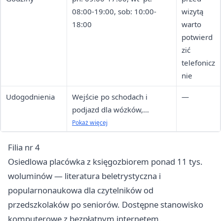
08:00-19:00, sob: 10:00-
wizytą
18:00
warto
potwierd
zić
telefonicz
nie
Udogodnienia
Wejście po schodach i
—
podjazd dla wózków,
TOTUPOINT, stanowiska dla
Pokaż więcej
niewidomych
Filia nr 4
Osiedlowa placówka z księgozbiorem ponad 11 tys.
woluminów — literatura beletrystyczna i
popularnonaukowa dla czytelników od
przedszkolaków po seniorów. Dostępne stanowisko
komputerowe z bezpłatnym internetem.