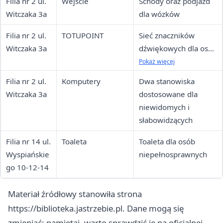
Filia nr 2 ul.
Wejście
Schody oraz podjazd
Witczaka 3a
dla wózków
Filia nr 2 ul.
TOTUPOINT
Sieć znaczników
Witczaka 3a
dźwiękowych dla osób
z
Pokaż więcej
niepełnosprawnością
Filia nr 2 ul.
Komputery
Dwa stanowiska
wzroku
Witczaka 3a
dostosowane dla
niewidomych i
słabowidzących
Filia nr 14 ul.
Toaleta
Toaleta dla osób
Wyspiańskie
niepełnosprawnych
go 10-12-14
Materiał źródłowy stanowiła strona
https://biblioteka.jastrzebie.pl. Dane mogą się
zmieniać; pamiętaj, warto sprawdzić je na oficjalnej