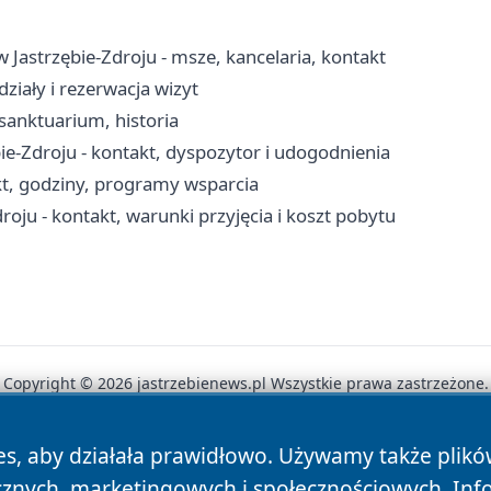
 Jastrzębie-Zdroju - msze, kancelaria, kontakt
ziały i rezerwacja wizyt
 sanktuarium, historia
-Zdroju - kontakt, dyspozytor i udogodnienia
kt, godziny, programy wsparcia
oju - kontakt, warunki przyjęcia i koszt pobytu
Copyright © 2026 jastrzebienews.pl Wszystkie prawa zastrzeżone.
es, aby działała prawidłowo. Używamy także plik
News
Autorzy
Polityka Prywatności
Polityka Cookie
cznych, marketingowych i społecznościowych. Inf