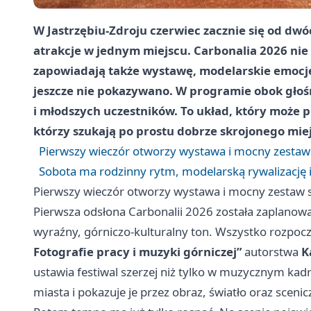
W Jastrzębiu-Zdroju czerwiec zacznie się od dwóc
atrakcje w jednym miejscu. Carbonalia 2026 nie 
zapowiadają także wystawę, modelarskie emocje 
jeszcze nie pokazywano. W programie obok głośn
i młodszych uczestników. To układ, który może p
którzy szukają po prostu dobrze skrojonego mie
Pierwszy wieczór otworzy wystawa i mocny zestaw
Sobota ma rodzinny rytm, modelarską rywalizację 
Pierwszy wieczór otworzy wystawa i mocny zestaw 
Pierwsza odsłona Carbonalii 2026 została zaplano
wyraźny, górniczo-kulturalny ton. Wszystko rozpoc
Fotografie pracy i muzyki górniczej”
autorstwa
K
ustawia festiwal szerzej niż tylko w muzycznym ka
miasta i pokazuje je przez obraz, światło oraz sceni