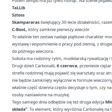
Potem tempo ma już tylko rosnąć. Na scenie pojawią
TaLLib
Sztoss
Skampararas
świętujący 30-lecie działalności, raz
C-BooL
, który zamknie pierwszy wieczór
To właśnie ten zestaw nadaje piątkowi charakter moc
wystawę i wspomnienie o pracy pod ziemią, z drugie
do późnego wieczora.
Sobota ma rodzinny rytm, modelarską rywalizację i
Drugi dzień Carbonalii,
6 czerwca
, przeniesie cięża
strefie rodzinnej mają pojawić się warsztaty oraz atra
nie będzie zamknięty wyłącznie w formule wieczorn
właśnie część dzienna często decyduje o tym, czy na
osoby nastawione na muzykę.
Tego samego dnia odbędzie się też druga edycja
Mło
składa”
. To element, który wyróżnia Carbonalię na 