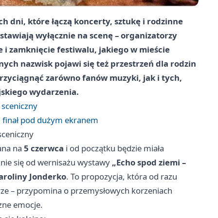
h dni, które łączą koncerty, sztukę i rodzinne
stawiają wyłącznie na scenę – organizatorzy
i zamknięcie festiwalu, jakiego w mieście
ych nazwisk pojawi się też przestrzeń dla rodzin
rzyciągnąć zarówno fanów muzyki, jak i tych,
jskiego wydarzenia.
 sceniczny
i finał pod dużym ekranem
sceniczny
wana na
5 czerwca
i od początku będzie miała
znie się od wernisażu wystawy
„Echo spod ziemi –
aroliny Jonderko
. To propozycja, która od razu
drze – przypomina o przemysłowych korzeniach
czne emocje.