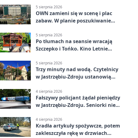
5 sierpnia 2026
OWN zamieni się w scenę i plac
zabaw. W planie poszukiwanie
skarbu
5 sierpnia 2026
Po tłumach na seansie wracają
Szczepko i Tońko. Kino Letnie
pokaże lwowski hit
5 sierpnia 2026
Trzy minuty nad wodą. Czytelnicy
w Jastrzębiu-Zdroju ustanowią
rekord
4 sierpnia 2026
Fałszywy policjant żądał pieniędzy
w Jastrzębiu-Zdroju. Seniorki nie
dały się nabrać
4 sierpnia 2026
Kradła artykuły spożywcze, potem
zakleszczyła rękę w drzwiach