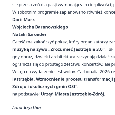
się przestrzeń dla pasji wymagających cierpliwości, p
W sobotnim programie zaplanowano również konce
Darii Marx
Wojciecha Baranowskiego
Natalii Szroeder
Całość ma zakończyć pokaz, który organizatorzy za
muzyką na żywo „Zrozumieć Jastrzębie 3.0”
. Tak
gdy obraz, dźwięk i architektura zaczynają działać r
ogranicza się do prostego zestawu koncertów, ale p
Wstęp na wydarzenie jest wolny. Carbonalia 2026 r
Jastrzębia. Wzmocnienie procesu transformacji p
Zdroju i okolicznych gmin OSI”
.
na podstawie:
Urząd Miasta Jastrzębie-Zdrój
.
Autor:
krystian