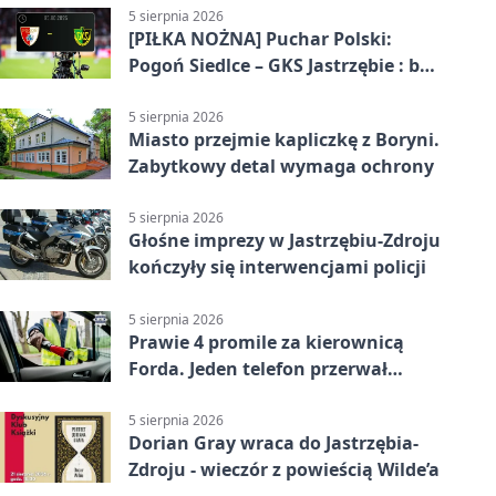
5 sierpnia 2026
[PIŁKA NOŻNA] Puchar Polski:
Pogoń Siedlce – GKS Jastrzębie : bez
meczu i bez wyjazdowych emocji
5 sierpnia 2026
Miasto przejmie kapliczkę z Boryni.
Zabytkowy detal wymaga ochrony
5 sierpnia 2026
Głośne imprezy w Jastrzębiu-Zdroju
kończyły się interwencjami policji
5 sierpnia 2026
Prawie 4 promile za kierownicą
Forda. Jeden telefon przerwał
nocną jazdę
5 sierpnia 2026
Dorian Gray wraca do Jastrzębia-
Zdroju - wieczór z powieścią Wilde’a