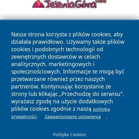
Nasza strona korzysta z plików cookies, aby
działała prawidłowo. Używamy także plików
cookies i podobnych technologii od
zewnętrznych dostawców w celach
Copyright © 2026 jastrzebienews.pl Wszystkie prawa
analitycznych, marketingowych i
zastrzeżone.
społecznościowych. Informacje te mogą być
przetwarzane również przez naszych
partnerów. Kontynuując korzystanie ze
Polityka
Polityka
News
Autorzy
strony lub klikając „Przechodzę do serwisu",
Prywatności
Cookies
wyrażasz zgodę na użycie dodatkowych
plików cookies zgodnie z naszą
polityką
.
.
prywatności
Zaawansowane ustawienia
Polityka Cookies