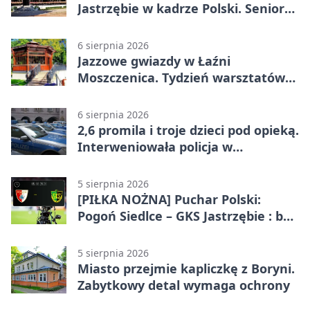
Jastrzębie w kadrze Polski. Seniorzy
wracają na lód
6 sierpnia 2026
Jazzowe gwiazdy w Łaźni
Moszczenica. Tydzień warsztatów
zakończy mocny finał
6 sierpnia 2026
2,6 promila i troje dzieci pod opieką.
Interweniowała policja w
Jastrzębiu-Zdroju
5 sierpnia 2026
[PIŁKA NOŻNA] Puchar Polski:
Pogoń Siedlce – GKS Jastrzębie : bez
meczu i bez wyjazdowych emocji
5 sierpnia 2026
Miasto przejmie kapliczkę z Boryni.
Zabytkowy detal wymaga ochrony