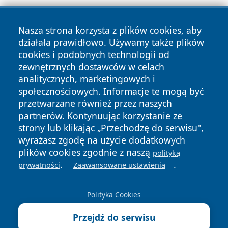
Nasza strona korzysta z plików cookies, aby
działała prawidłowo. Używamy także plików
cookies i podobnych technologii od
zewnętrznych dostawców w celach
Copyright © 2026 jastrzebienews.pl Wszystkie prawa
analitycznych, marketingowych i
zastrzeżone.
społecznościowych. Informacje te mogą być
przetwarzane również przez naszych
partnerów. Kontynuując korzystanie ze
Polityka
Polityka
News
Autorzy
strony lub klikając „Przechodzę do serwisu",
Prywatności
Cookies
wyrażasz zgodę na użycie dodatkowych
plików cookies zgodnie z naszą
polityką
.
.
prywatności
Zaawansowane ustawienia
Polityka Cookies
Przejdź do serwisu