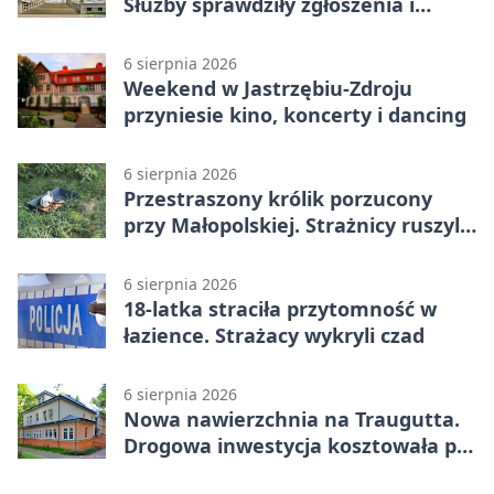
Służby sprawdziły zgłoszenia i
zwiększyły kontrole
6 sierpnia 2026
Weekend w Jastrzębiu-Zdroju
przyniesie kino, koncerty i dancing
6 sierpnia 2026
Przestraszony królik porzucony
przy Małopolskiej. Strażnicy ruszyli
z pomocą
6 sierpnia 2026
18-latka straciła przytomność w
łazience. Strażacy wykryli czad
6 sierpnia 2026
Nowa nawierzchnia na Traugutta.
Drogowa inwestycja kosztowała pół
miliona