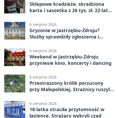
Sklepowe kradzieże, skradziona
karta i saszetka z 26 tys. zł. 22-latek
trafił do aresztu
6 sierpnia 2026
Gryzonie w Jastrzębiu-Zdroju?
Służby sprawdziły zgłoszenia i
zwiększyły kontrole
6 sierpnia 2026
Weekend w Jastrzębiu-Zdroju
przyniesie kino, koncerty i dancing
6 sierpnia 2026
Przestraszony królik porzucony
przy Małopolskiej. Strażnicy ruszyli
z pomocą
6 sierpnia 2026
18-latka straciła przytomność w
łazience. Strażacy wykryli czad