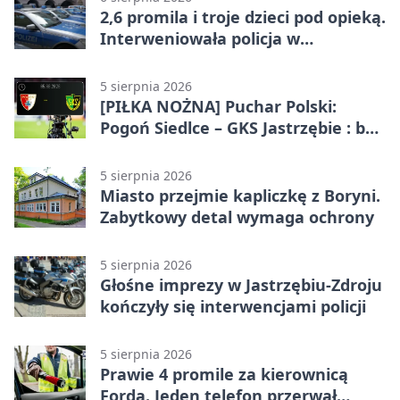
2,6 promila i troje dzieci pod opieką.
Interweniowała policja w
Jastrzębiu-Zdroju
5 sierpnia 2026
[PIŁKA NOŻNA] Puchar Polski:
Pogoń Siedlce – GKS Jastrzębie : bez
meczu i bez wyjazdowych emocji
5 sierpnia 2026
Miasto przejmie kapliczkę z Boryni.
Zabytkowy detal wymaga ochrony
5 sierpnia 2026
Głośne imprezy w Jastrzębiu-Zdroju
kończyły się interwencjami policji
5 sierpnia 2026
Prawie 4 promile za kierownicą
Forda. Jeden telefon przerwał