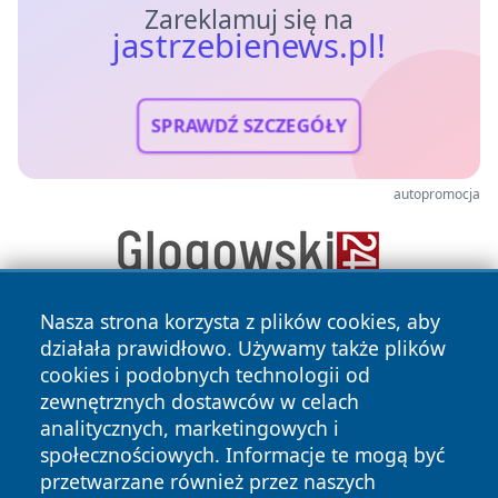
Zareklamuj się na
jastrzebienews.pl!
SPRAWDŹ SZCZEGÓŁY
autopromocja
Nasza strona korzysta z plików cookies, aby
działała prawidłowo. Używamy także plików
cookies i podobnych technologii od
zewnętrznych dostawców w celach
analitycznych, marketingowych i
społecznościowych. Informacje te mogą być
Copyright © 2026 jastrzebienews.pl Wszystkie prawa
przetwarzane również przez naszych
zastrzeżone.