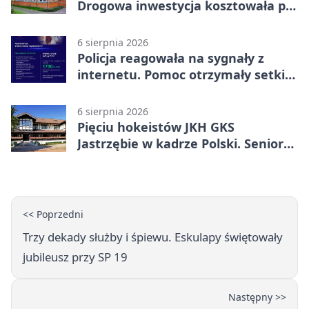
Drogowa inwestycja kosztowała pół
miliona
6 sierpnia 2026
Policja reagowała na sygnały z
internetu. Pomoc otrzymały setki
osób
6 sierpnia 2026
Pięciu hokeistów JKH GKS
Jastrzębie w kadrze Polski. Seniorzy
wracają na lód
<< Poprzedni
Trzy dekady służby i śpiewu. Eskulapy świętowały
jubileusz przy SP 19
Następny >>