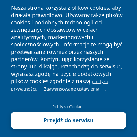
Nasza strona korzysta z plików cookies, aby
działała prawidłowo. Używamy także plików
cookies i podobnych technologii od
zewnętrznych dostawców w celach
analitycznych, marketingowych i
społecznościowych. Informacje te mogą być
przetwarzane również przez naszych
Copyright © 2026 jastrzebienews.pl Wszystkie prawa
zastrzeżone.
partnerów. Kontynuując korzystanie ze
strony lub klikając „Przechodzę do serwisu",
wyrażasz zgodę na użycie dodatkowych
Polityka
Polityka
plików cookies zgodnie z naszą
polityką
News
Autorzy
Prywatności
Cookies
.
.
prywatności
Zaawansowane ustawienia
Polityka Cookies
Przejdź do serwisu