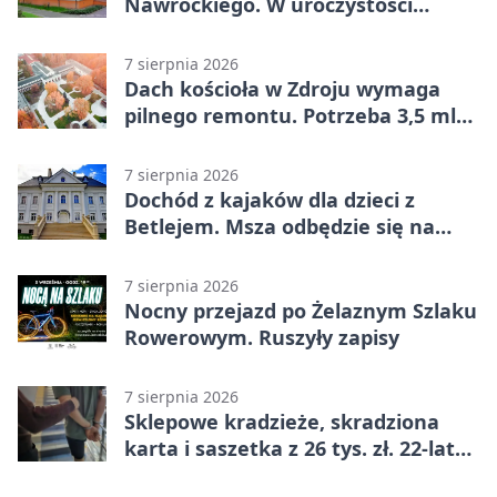
Nawrockiego. W uroczystości
uczestniczył Michał Urgoł
7 sierpnia 2026
Dach kościoła w Zdroju wymaga
pilnego remontu. Potrzeba 3,5 mln
zł
7 sierpnia 2026
Dochód z kajaków dla dzieci z
Betlejem. Msza odbędzie się na
wodzie
7 sierpnia 2026
Nocny przejazd po Żelaznym Szlaku
Rowerowym. Ruszyły zapisy
7 sierpnia 2026
Sklepowe kradzieże, skradziona
karta i saszetka z 26 tys. zł. 22-latek
trafił do aresztu