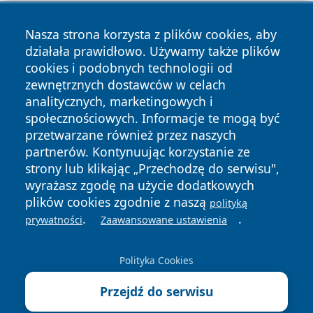
Nasza strona korzysta z plików cookies, aby
działała prawidłowo. Używamy także plików
cookies i podobnych technologii od
zewnętrznych dostawców w celach
Copyright © 2026 jastrzebienews.pl Wszystkie prawa
analitycznych, marketingowych i
zastrzeżone.
społecznościowych. Informacje te mogą być
przetwarzane również przez naszych
partnerów. Kontynuując korzystanie ze
Polityka
Polityka
News
Autorzy
strony lub klikając „Przechodzę do serwisu",
Prywatności
Cookies
wyrażasz zgodę na użycie dodatkowych
plików cookies zgodnie z naszą
polityką
.
.
prywatności
Zaawansowane ustawienia
Polityka Cookies
Przejdź do serwisu