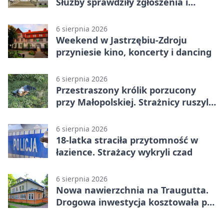
Służby sprawdziły zgłoszenia i
zwiększyły kontrole
6 sierpnia 2026
Weekend w Jastrzębiu-Zdroju
przyniesie kino, koncerty i dancing
6 sierpnia 2026
Przestraszony królik porzucony
przy Małopolskiej. Strażnicy ruszyli
z pomocą
6 sierpnia 2026
18-latka straciła przytomność w
łazience. Strażacy wykryli czad
6 sierpnia 2026
Nowa nawierzchnia na Traugutta.
Drogowa inwestycja kosztowała pół
miliona