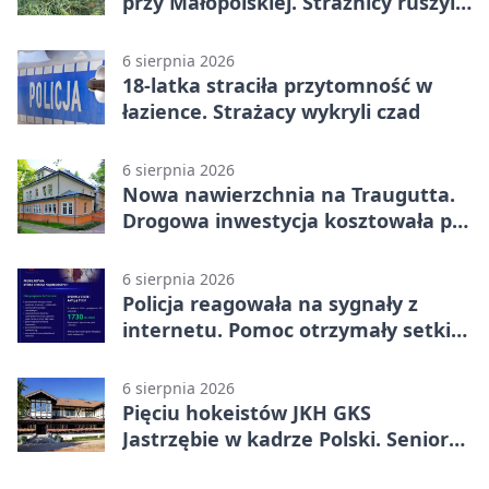
przy Małopolskiej. Strażnicy ruszyli
z pomocą
6 sierpnia 2026
18-latka straciła przytomność w
łazience. Strażacy wykryli czad
6 sierpnia 2026
Nowa nawierzchnia na Traugutta.
Drogowa inwestycja kosztowała pół
miliona
6 sierpnia 2026
Policja reagowała na sygnały z
internetu. Pomoc otrzymały setki
osób
6 sierpnia 2026
Pięciu hokeistów JKH GKS
Jastrzębie w kadrze Polski. Seniorzy
wracają na lód