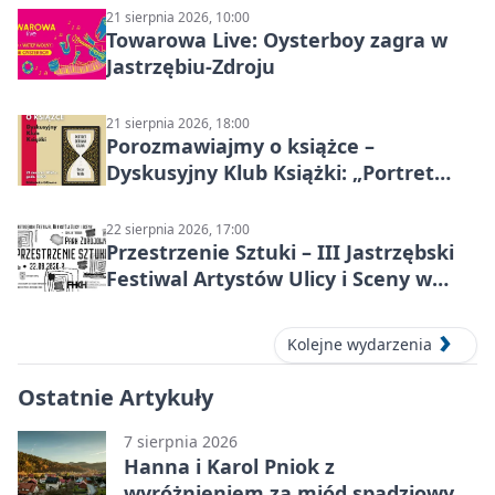
21 sierpnia 2026, 10:00
Towarowa Live: Oysterboy zagra w
Jastrzębiu-Zdroju
21 sierpnia 2026, 18:00
Porozmawiajmy o książce –
Dyskusyjny Klub Książki: „Portret
Doriana Graya”
22 sierpnia 2026, 17:00
Przestrzenie Sztuki – III Jastrzębski
Festiwal Artystów Ulicy i Sceny w
Parku
Kolejne wydarzenia
Ostatnie Artykuły
7 sierpnia 2026
Hanna i Karol Pniok z
wyróżnieniem za miód spadziowy