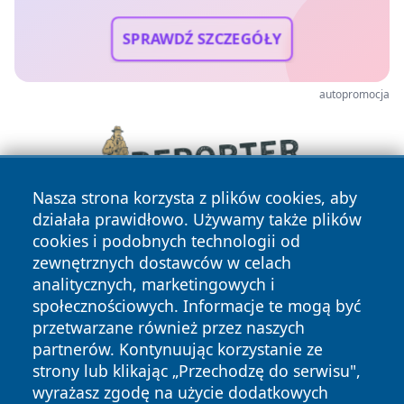
SPRAWDŹ SZCZEGÓŁY
autopromocja
Nasza strona korzysta z plików cookies, aby
działała prawidłowo. Używamy także plików
cookies i podobnych technologii od
zewnętrznych dostawców w celach
analitycznych, marketingowych i
społecznościowych. Informacje te mogą być
przetwarzane również przez naszych
partnerów. Kontynuując korzystanie ze
Copyright © 2026 jastrzebienews.pl Wszystkie prawa
zastrzeżone.
strony lub klikając „Przechodzę do serwisu",
wyrażasz zgodę na użycie dodatkowych