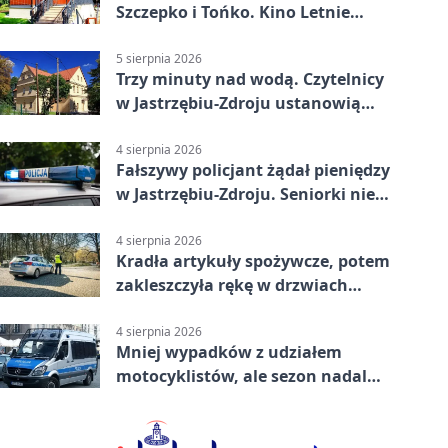
Szczepko i Tońko. Kino Letnie
pokaże lwowski hit
5 sierpnia 2026
Trzy minuty nad wodą. Czytelnicy
w Jastrzębiu-Zdroju ustanowią
rekord
4 sierpnia 2026
Fałszywy policjant żądał pieniędzy
w Jastrzębiu-Zdroju. Seniorki nie
dały się nabrać
4 sierpnia 2026
Kradła artykuły spożywcze, potem
zakleszczyła rękę w drzwiach
sklepu
4 sierpnia 2026
Mniej wypadków z udziałem
motocyklistów, ale sezon nadal
wymaga ostrożności