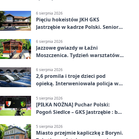
6 sierpnia 2026
Pięciu hokeistów JKH GKS
Jastrzębie w kadrze Polski. Seniorzy
wracają na lód
6 sierpnia 2026
Jazzowe gwiazdy w Łaźni
Moszczenica. Tydzień warsztatów
zakończy mocny finał
6 sierpnia 2026
2,6 promila i troje dzieci pod
opieką. Interweniowała policja w
Jastrzębiu-Zdroju
5 sierpnia 2026
[PIŁKA NOŻNA] Puchar Polski:
Pogoń Siedlce – GKS Jastrzębie : bez
meczu i bez wyjazdowych emocji
5 sierpnia 2026
Miasto przejmie kapliczkę z Boryni.