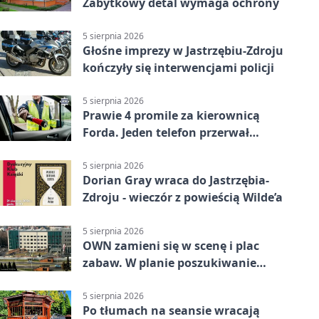
Zabytkowy detal wymaga ochrony
5 sierpnia 2026
Głośne imprezy w Jastrzębiu-Zdroju
kończyły się interwencjami policji
5 sierpnia 2026
Prawie 4 promile za kierownicą
Forda. Jeden telefon przerwał
nocną jazdę
5 sierpnia 2026
Dorian Gray wraca do Jastrzębia-
Zdroju - wieczór z powieścią Wilde’a
5 sierpnia 2026
OWN zamieni się w scenę i plac
zabaw. W planie poszukiwanie
skarbu
5 sierpnia 2026
Po tłumach na seansie wracają