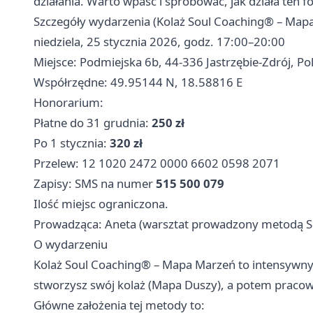
działania. Warto wpaść i spróbować, jak działa ten 
Szczegóły wydarzenia (Kolaż Soul Coaching® – Map
niedziela, 25 stycznia 2026, godz. 17:00–20:00
Miejsce: Podmiejska 6b, 44-336 Jastrzębie-Zdrój, Po
Współrzędne: 49.95144 N, 18.58816 E
Honorarium:
Płatne do 31 grudnia:
250 zł
Po 1 stycznia:
320 zł
Przelew: 12 1020 2472 0000 6602 0598 2071
Zapisy: SMS na numer
515 500 079
Ilość miejsc ograniczona.
Prowadząca: Aneta (warsztat prowadzony metodą S
O wydarzeniu
Kolaż Soul Coaching® – Mapa Marzeń to intensywny,
stworzysz swój kolaż (Mapa Duszy), a potem pracowa
Główne założenia tej metody to: