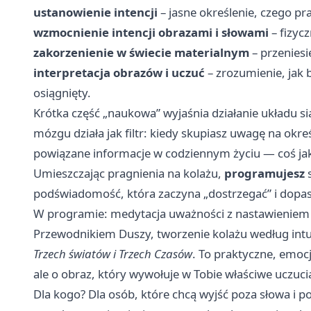
ustanowienie intencji
– jasne określenie, czego pr
wzmocnienie intencji obrazami i słowami
– fizycz
zakorzenienie w świecie materialnym
– przeniesi
interpretacja obrazów i uczuć
– zrozumienie, jak b
osiągnięty.
Krótka część „naukowa” wyjaśnia działanie układu 
mózgu działa jak filtr: kiedy skupiasz uwagę na ok
powiązane informacje w codziennym życiu — coś jak
Umieszczając pragnienia na kolażu,
programujesz
s
podświadomość, która zaczyna „dostrzegać” i dopaso
W programie: medytacja uważności z nastawieniem 
Przewodnikiem Duszy, tworzenie kolażu według intui
Trzech światów i Trzech Czasów
. To praktyczne, emocj
ale o obraz, który wywołuje w Tobie właściwe uczuci
Dla kogo? Dla osób, które chcą wyjść poza słowa i po