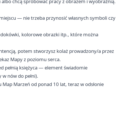
 albo chcą spróbować pracy z obrazem i wyobraźnią.
iejscu — nie trzeba przynosić własnych symboli czy
widokówki, kolorowe obrazki itp., które można
intencją, potem stworzysz kolaż prowadzony/a przez
zekaz Mapy z poziomu serca.
ed pełnią księżyca — element świadomie
 w nów do pełni).
Map Marzeń od ponad 10 lat, teraz w odsłonie