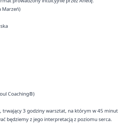
format prowadzony intuicyjnie przez Anetę.
a Marzeń)
lska
oul Coaching®)
 trwający 3 godziny warsztat, na którym w 45 minut
ć będziemy z jego interpretacją z poziomu serca.