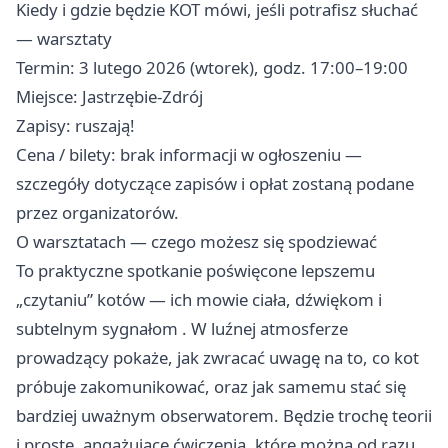
Kiedy i gdzie będzie KOT mówi, jeśli potrafisz słuchać
— warsztaty
Termin: 3 lutego 2026 (wtorek), godz. 17:00–19:00
Miejsce: Jastrzębie-Zdrój
Zapisy: ruszają!
Cena / bilety: brak informacji w ogłoszeniu —
szczegóły dotyczące zapisów i opłat zostaną podane
przez organizatorów.
O warsztatach — czego możesz się spodziewać
To praktyczne spotkanie poświęcone lepszemu
„czytaniu” kotów — ich mowie ciała, dźwiękom i
subtelnym sygnałom . W luźnej atmosferze
prowadzący pokaże, jak zwracać uwagę na to, co kot
próbuje zakomunikować, oraz jak samemu stać się
bardziej uważnym obserwatorem. Będzie trochę teorii
i proste, angażujące ćwiczenia, które można od razu