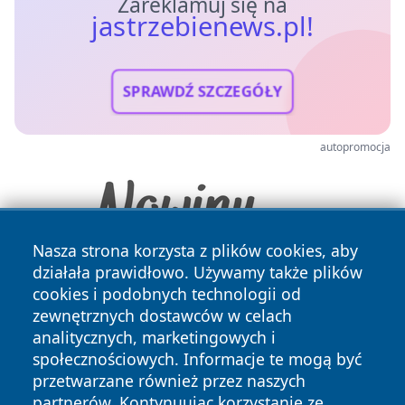
Zareklamuj się na
jastrzebienews.pl!
SPRAWDŹ SZCZEGÓŁY
autopromocja
Nasza strona korzysta z plików cookies, aby
działała prawidłowo. Używamy także plików
cookies i podobnych technologii od
zewnętrznych dostawców w celach
analitycznych, marketingowych i
społecznościowych. Informacje te mogą być
przetwarzane również przez naszych
Copyright © 2026 jastrzebienews.pl Wszystkie prawa
partnerów. Kontynuując korzystanie ze