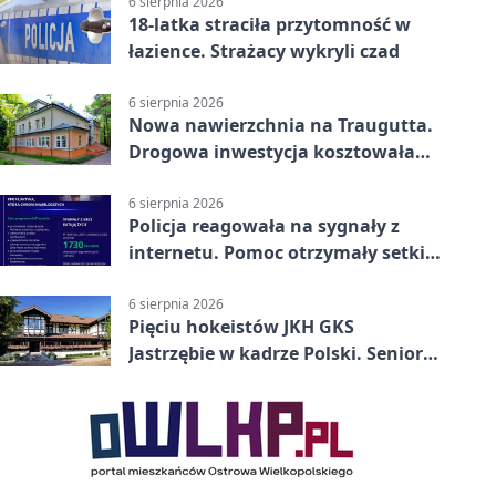
6 sierpnia 2026
18-latka straciła przytomność w
łazience. Strażacy wykryli czad
6 sierpnia 2026
Nowa nawierzchnia na Traugutta.
Drogowa inwestycja kosztowała
pół miliona
6 sierpnia 2026
Policja reagowała na sygnały z
internetu. Pomoc otrzymały setki
osób
6 sierpnia 2026
Pięciu hokeistów JKH GKS
Jastrzębie w kadrze Polski. Seniorzy
wracają na lód