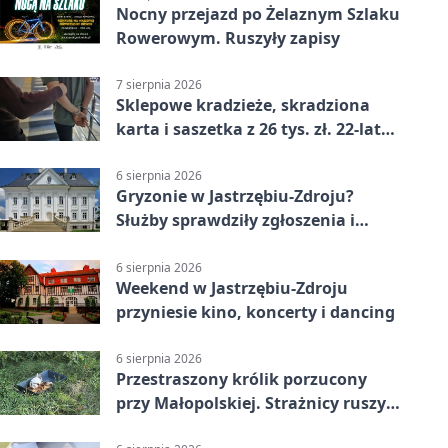
Nocny przejazd po Żelaznym Szlaku
Rowerowym. Ruszyły zapisy
7 sierpnia 2026
Sklepowe kradzieże, skradziona
karta i saszetka z 26 tys. zł. 22-latek
trafił do aresztu
6 sierpnia 2026
Gryzonie w Jastrzębiu-Zdroju?
Służby sprawdziły zgłoszenia i
zwiększyły kontrole
6 sierpnia 2026
Weekend w Jastrzębiu-Zdroju
przyniesie kino, koncerty i dancing
6 sierpnia 2026
Przestraszony królik porzucony
przy Małopolskiej. Strażnicy ruszyli
z pomocą