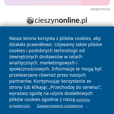
autopromocja
Nasza strona korzysta z plików cookies, aby
działała prawidłowo. Używamy także plików
cookies i podobnych technologii od
zewnętrznych dostawców w celach
analitycznych, marketingowych i
Copyright © 2026 jastrzebienews.pl Wszystkie prawa
społecznościowych. Informacje te mogą być
zastrzeżone.
przetwarzane również przez naszych
partnerów. Kontynuując korzystanie ze
strony lub klikając „Przechodzę do serwisu",
Polityka
Polityka
News
Autorzy
wyrażasz zgodę na użycie dodatkowych
Prywatności
Cookies
plików cookies zgodnie z naszą
polityką
.
.
prywatności
Zaawansowane ustawienia