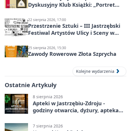
Dyskusyjny Klub Książki: „Portret
Doriana Graya”
22 sierpnia 2026, 17:00
Przestrzenie Sztuki – III Jastrzębski
Festiwal Artystów Ulicy i Sceny w
Parku
25 sierpnia 2026, 15:30
Zawody Rowerowe Złota Szprycha
Kolejne wydarzenia
Ostatnie Artykuły
8 sierpnia 2026
Apteki w Jastrzębiu-Zdroju -
godziny otwarcia, dyżury, apteka
całodobowa
7 sierpnia 2026