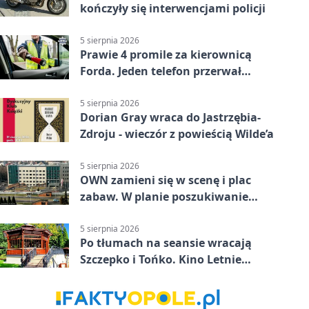
kończyły się interwencjami policji
5 sierpnia 2026
Prawie 4 promile za kierownicą
Forda. Jeden telefon przerwał
nocną jazdę
5 sierpnia 2026
Dorian Gray wraca do Jastrzębia-
Zdroju - wieczór z powieścią Wilde’a
5 sierpnia 2026
OWN zamieni się w scenę i plac
zabaw. W planie poszukiwanie
skarbu
5 sierpnia 2026
Po tłumach na seansie wracają
Szczepko i Tońko. Kino Letnie
pokaże lwowski hit