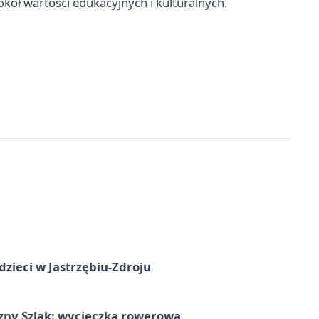
ół wartości edukacyjnych i kulturalnych.
dzieci w Jastrzębiu-Zdroju
zny Szlak: wycieczka rowerowa