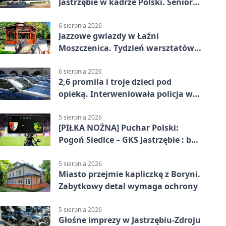
Jastrzębie w kadrze Polski. Seniorzy
wracają na lód
6 sierpnia 2026
Jazzowe gwiazdy w Łaźni
Moszczenica. Tydzień warsztatów
zakończy mocny finał
6 sierpnia 2026
2,6 promila i troje dzieci pod
opieką. Interweniowała policja w
Jastrzębiu-Zdroju
5 sierpnia 2026
[PIŁKA NOŻNA] Puchar Polski:
Pogoń Siedlce – GKS Jastrzębie : bez
meczu i bez wyjazdowych emocji
5 sierpnia 2026
Miasto przejmie kapliczkę z Boryni.
Zabytkowy detal wymaga ochrony
5 sierpnia 2026
Głośne imprezy w Jastrzębiu-Zdroju