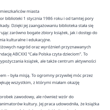
a mieszkańców miasta
r biblioteki 1 stycznia 1986 roku i od tamtej pory
ady. Dzięki jej zaangażowaniu biblioteka stała się
ując zarówno bogate zbiory książek, jak i dostęp do
ia kulturalne i edukacyjne.
estiżowych nagród oraz wyróżnień przyznawanych
ndację ABCXXI “Cała Polska czyta dzieciom”. To
wypożyczania książek, ale także centrum aktywności
kiem – była misją. To ogromny przywilej móc przez
 Dziękuję wszystkim, z którymi miałam okazję
 dorobek zawodowy, ale również wzór do
 animatorów kultury. Jej praca udowodniła, że książka