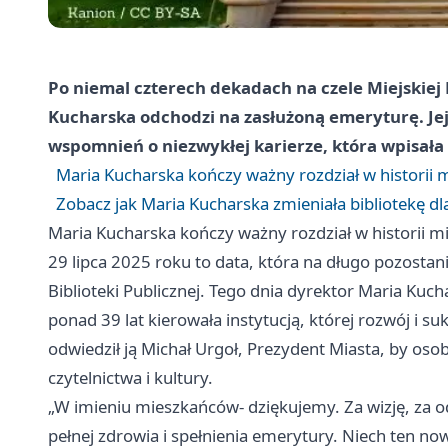
Po niemal czterech dekadach na czele Miejskiej 
Kucharska odchodzi na zasłużoną emeryturę. Jej 
wspomnień o niezwykłej karierze, która wpisała s
Maria Kucharska kończy ważny rozdział w historii mi
Zobacz jak Maria Kucharska zmieniała bibliotekę d
Maria Kucharska kończy ważny rozdział w historii mie
29 lipca 2025 roku to data, która na długo pozosta
Biblioteki Publicznej. Tego dnia dyrektor Maria Kuch
ponad 39 lat kierowała instytucją, której rozwój i su
odwiedził ją Michał Urgoł, Prezydent Miasta, by osob
czytelnictwa i kultury.
„W imieniu mieszkańców- dziękujemy. Za wizję, za o
pełnej zdrowia i spełnienia emerytury. Niech ten now