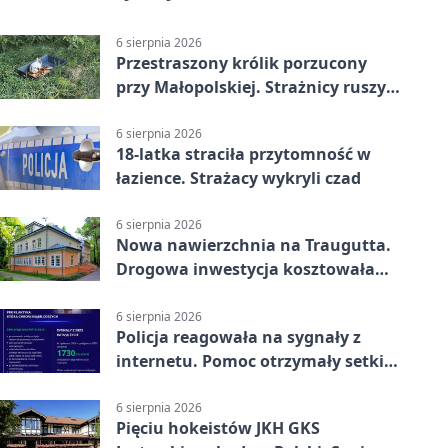
6 sierpnia 2026
Przestraszony królik porzucony
przy Małopolskiej. Strażnicy ruszyli
z pomocą
6 sierpnia 2026
18-latka straciła przytomność w
łazience. Strażacy wykryli czad
6 sierpnia 2026
Nowa nawierzchnia na Traugutta.
Drogowa inwestycja kosztowała
pół miliona
6 sierpnia 2026
Policja reagowała na sygnały z
internetu. Pomoc otrzymały setki
osób
6 sierpnia 2026
Pięciu hokeistów JKH GKS