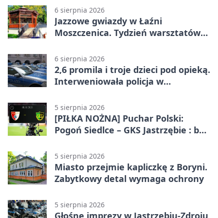
6 sierpnia 2026
Jazzowe gwiazdy w Łaźni
Moszczenica. Tydzień warsztatów
zakończy mocny finał
6 sierpnia 2026
2,6 promila i troje dzieci pod opieką.
Interweniowała policja w
Jastrzębiu-Zdroju
5 sierpnia 2026
[PIŁKA NOŻNA] Puchar Polski:
Pogoń Siedlce – GKS Jastrzębie : bez
meczu i bez wyjazdowych emocji
5 sierpnia 2026
Miasto przejmie kapliczkę z Boryni.
Zabytkowy detal wymaga ochrony
5 sierpnia 2026
Głośne imprezy w Jastrzębiu-Zdroju