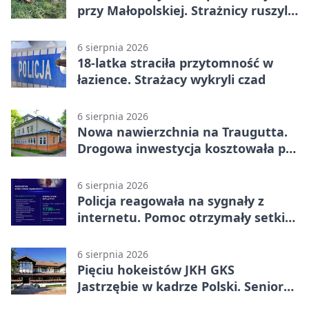
przy Małopolskiej. Strażnicy ruszyli
z pomocą
6 sierpnia 2026
18-latka straciła przytomność w
łazience. Strażacy wykryli czad
6 sierpnia 2026
Nowa nawierzchnia na Traugutta.
Drogowa inwestycja kosztowała pół
miliona
6 sierpnia 2026
Policja reagowała na sygnały z
internetu. Pomoc otrzymały setki
osób
6 sierpnia 2026
Pięciu hokeistów JKH GKS
Jastrzębie w kadrze Polski. Seniorzy
wracają na lód