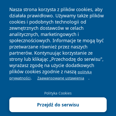
Nasza strona korzysta z plików cookies, aby
działała prawidłowo. Używamy także plików
cookies i podobnych technologii od
zewnętrznych dostawców w celach
analitycznych, marketingowych i
społecznościowych. Informacje te mogą być
przetwarzane również przez naszych
Copyright © 2026 jastrzebienews.pl Wszystkie prawa
partnerów. Kontynuując korzystanie ze
zastrzeżone.
strony lub klikając „Przechodzę do serwisu",
wyrażasz zgodę na użycie dodatkowych
plików cookies zgodnie z naszą
polityką
Polityka
Polityka
.
.
News
Autorzy
prywatności
Zaawansowane ustawienia
Prywatności
Cookies
Polityka Cookies
Przejdź do serwisu