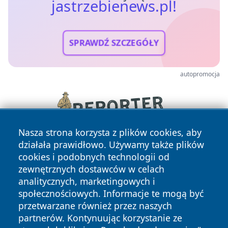
jastrzebienews.pl!
SPRAWDŹ SZCZEGÓŁY
autopromocja
Nasza strona korzysta z plików cookies, aby
działała prawidłowo. Używamy także plików
cookies i podobnych technologii od
zewnętrznych dostawców w celach
analitycznych, marketingowych i
społecznościowych. Informacje te mogą być
przetwarzane również przez naszych
Copyright © 2026 jastrzebienews.pl Wszystkie prawa
partnerów. Kontynuując korzystanie ze
zastrzeżone.