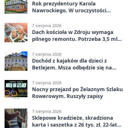
Rok prezydentury Karola
Nawrockiego. W uroczystości
uczestniczył Michał Urgoł
7 sierpnia 2026
Dach kościoła w Zdroju wymaga
pilnego remontu. Potrzeba 3,5 mln
zł
7 sierpnia 2026
Dochód z kajaków dla dzieci z
Betlejem. Msza odbędzie się na
wodzie
7 sierpnia 2026
Nocny przejazd po Żelaznym Szlaku
Rowerowym. Ruszyły zapisy
7 sierpnia 2026
Sklepowe kradzieże, skradziona
karta i saszetka z 26 tys. zł. 22-latek