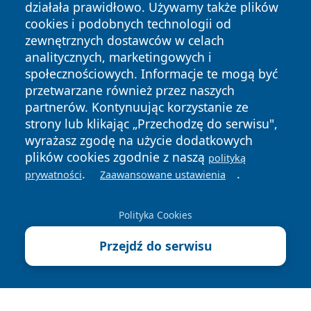
działała prawidłowo. Używamy także plików
cookies i podobnych technologii od
zewnętrznych dostawców w celach
analitycznych, marketingowych i
społecznościowych. Informacje te mogą być
Copyright © 2026 jastrzebienews.pl Wszystkie prawa
przetwarzane również przez naszych
zastrzeżone.
partnerów. Kontynuując korzystanie ze
strony lub klikając „Przechodzę do serwisu",
wyrażasz zgodę na użycie dodatkowych
Polityka
Polityka
News
Autorzy
plików cookies zgodnie z naszą
polityką
Prywatności
Cookies
.
.
prywatności
Zaawansowane ustawienia
Polityka Cookies
Przejdź do serwisu