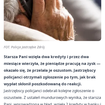
FOT. Policja Jastrzębie Zdrój
Starsza Pani wzięła dwa kredyty i przez dwa
miesiące wierzyła, że pieniądze pracują na zysk —
okazało się, że przelała je oszustom. Jastrzębscy
policjanci otrzymali zgłoszenie po tym, jak brak
wypłat skłonił poszkodowaną do reakcji.
Jastrzębscy policjanci odebrali kolejne zgłoszenie o
oszustwie. Z ustaleń mundurowych wynika, że starsza
Pani, wprowadzona w błąd, wzięła 2 kredyty w banku i