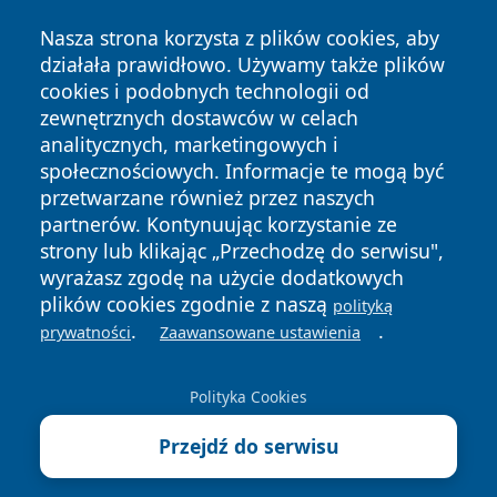
Nasza strona korzysta z plików cookies, aby
działała prawidłowo. Używamy także plików
cookies i podobnych technologii od
zewnętrznych dostawców w celach
Copyright © 2026 jastrzebienews.pl Wszystkie prawa
analitycznych, marketingowych i
zastrzeżone.
społecznościowych. Informacje te mogą być
przetwarzane również przez naszych
partnerów. Kontynuując korzystanie ze
Polityka
Polityka
News
Autorzy
strony lub klikając „Przechodzę do serwisu",
Prywatności
Cookies
wyrażasz zgodę na użycie dodatkowych
plików cookies zgodnie z naszą
polityką
.
.
prywatności
Zaawansowane ustawienia
Polityka Cookies
Przejdź do serwisu