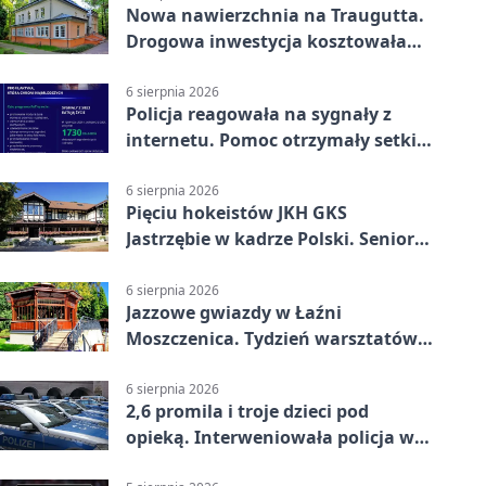
Nowa nawierzchnia na Traugutta.
Drogowa inwestycja kosztowała
pół miliona
6 sierpnia 2026
Policja reagowała na sygnały z
internetu. Pomoc otrzymały setki
osób
6 sierpnia 2026
Pięciu hokeistów JKH GKS
Jastrzębie w kadrze Polski. Seniorzy
wracają na lód
6 sierpnia 2026
Jazzowe gwiazdy w Łaźni
Moszczenica. Tydzień warsztatów
zakończy mocny finał
6 sierpnia 2026
2,6 promila i troje dzieci pod
opieką. Interweniowała policja w
Jastrzębiu-Zdroju