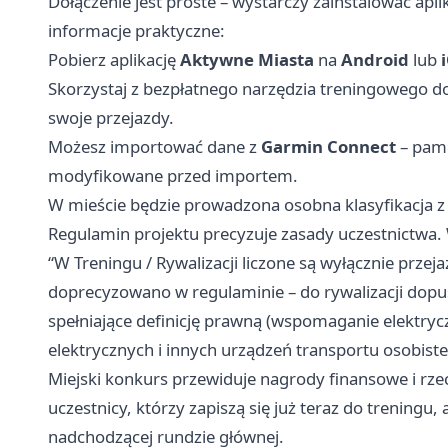
Dołączenie jest proste – wystarczy zainstalować apli
informacje praktyczne:
Pobierz aplikację
Aktywne Miasta
na
Android
lub
Skorzystaj z bezpłatnego narzędzia treningowego dos
swoje przejazdy.
Możesz importować dane z
Garmin Connect
– pami
modyfikowane przed importem.
W mieście będzie prowadzona osobna klasyfikacja z
Regulamin projektu precyzuje zasady uczestnictwa.
“W Treningu / Rywalizacji liczone są wyłącznie prze
doprecyzowano w regulaminie – do rywalizacji dopu
spełniające definicję prawną (wspomaganie elektry
elektrycznych i innych urządzeń transportu osobiste
Miejski konkurs przewiduje nagrody finansowe i rzecz
uczestnicy, którzy zapiszą się już teraz do treningu
nadchodzącej rundzie głównej.