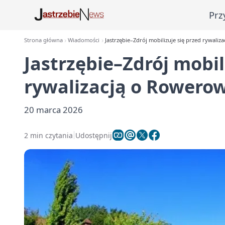
Prz
Strona główna
Wiadomości
Jastrzębie–Zdrój mobilizuje się przed rywaliz
Jastrzębie–Zdrój mobil
rywalizacją o Rowerow
20 marca 2026
2 min czytania
Udostępnij