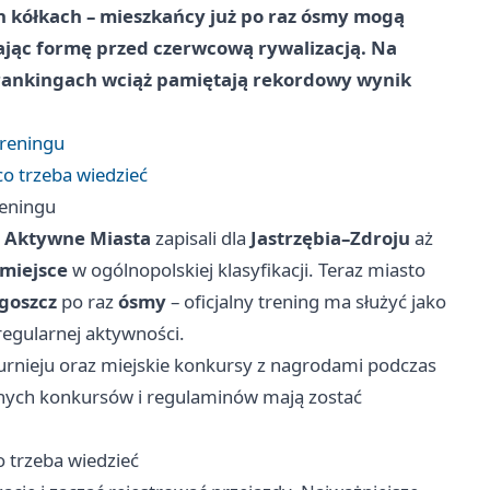
 kółkach – mieszkańcy już po raz
ósmy
mogą
zając formę przed czerwcową rywalizacją. Na
 rankingach wciąż pamiętają rekordowy wynik
treningu
co trzeba wiedzieć
reningu
i
Aktywne Miasta
zapisali dla
Jastrzębia–Zdroju
aż
 miejsce
w ogólnopolskiej klasyfikacji. Teraz miasto
goszcz
po raz
ósmy
– oficjalny trening ma służyć jako
regularnej aktywności.
nieju oraz miejskie konkursy z nagrodami podczas
lnych konkursów i regulaminów mają zostać
o trzeba wiedzieć