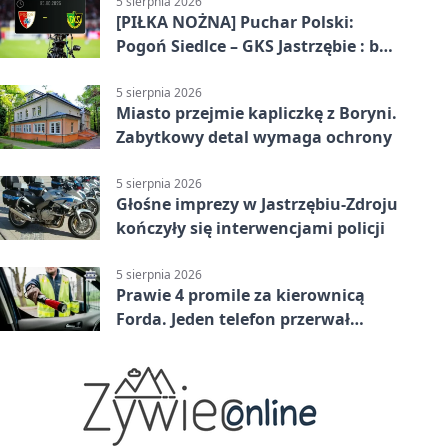
5 sierpnia 2026
[PIŁKA NOŻNA] Puchar Polski:
Pogoń Siedlce – GKS Jastrzębie : bez
meczu i bez wyjazdowych emocji
5 sierpnia 2026
Miasto przejmie kapliczkę z Boryni.
Zabytkowy detal wymaga ochrony
5 sierpnia 2026
Głośne imprezy w Jastrzębiu-Zdroju
kończyły się interwencjami policji
5 sierpnia 2026
Prawie 4 promile za kierownicą
Forda. Jeden telefon przerwał
nocną jazdę