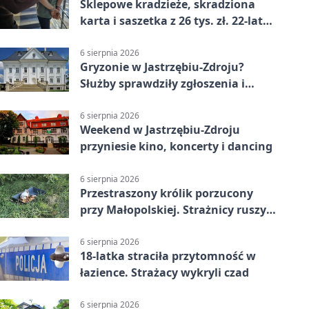
Sklepowe kradzieże, skradziona
karta i saszetka z 26 tys. zł. 22-latek
trafił do aresztu
6 sierpnia 2026
Gryzonie w Jastrzębiu-Zdroju?
Służby sprawdziły zgłoszenia i
zwiększyły kontrole
6 sierpnia 2026
Weekend w Jastrzębiu-Zdroju
przyniesie kino, koncerty i dancing
6 sierpnia 2026
Przestraszony królik porzucony
przy Małopolskiej. Strażnicy ruszyli
z pomocą
6 sierpnia 2026
18-latka straciła przytomność w
łazience. Strażacy wykryli czad
6 sierpnia 2026