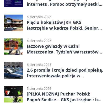
internetu. Pomoc otrzymały setki
osób
6 sierpnia 2026
Pięciu hokeistów JKH GKS
Jastrzębie w kadrze Polski. Seniorzy
wracają na lód
6 sierpnia 2026
Jazzowe gwiazdy w Łaźni
Moszczenica. Tydzień warsztatów
zakończy mocny finał
6 sierpnia 2026
2,6 promila i troje dzieci pod opieką.
Interweniowała policja w
Jastrzębiu-Zdroju
5 sierpnia 2026
[PIŁKA NOŻNA] Puchar Polski:
Pogoń Siedlce – GKS Jastrzębie : bez
meczu i bez wyjazdowych emocji