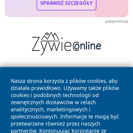
SPRAWDŹ SZCZEGÓŁY
autopromocja
Nasza strona korzysta z plików cookies, aby
działała prawidłowo. Używamy także plików
cookies i podobnych technologii od
zewnętrznych dostawców w celach
Copyright © 2026 jastrzebienews.pl Wszystkie prawa
analitycznych, marketingowych i
zastrzeżone.
społecznościowych. Informacje te mogą być
przetwarzane również przez naszych
partnerów. Kontynuując korzystanie ze
Polityka
Polityka