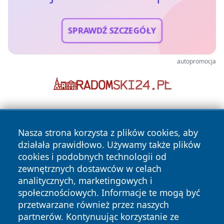
SPRAWDŹ SZCZEGÓŁY
autopromocja
Nasza strona korzysta z plików cookies, aby
działała prawidłowo. Używamy także plików
cookies i podobnych technologii od
zewnętrznych dostawców w celach
Copyright © 2026 jastrzebienews.pl Wszystkie prawa
analitycznych, marketingowych i
zastrzeżone.
społecznościowych. Informacje te mogą być
przetwarzane również przez naszych
partnerów. Kontynuując korzystanie ze
Polityka
Polityka
News
Autorzy