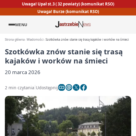
Uwaga! Upał st.3 ( 32 powiaty) (komunikat RSO)
Uwaga! Burze (komunikat RSO)
MENU
Strona główna
Wiadomości
Szotkówka znów stanie się trasą kajaków i worków na śmieci
Szotkówka znów stanie się trasą
kajaków i worków na śmieci
20 marca 2026
2 min czytania
Udostępnij