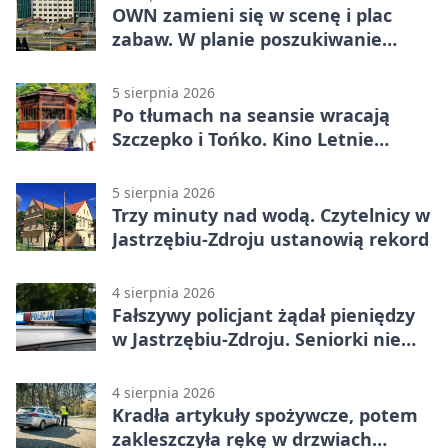
OWN zamieni się w scenę i plac
zabaw. W planie poszukiwanie
skarbu
5 sierpnia 2026
Po tłumach na seansie wracają
Szczepko i Tońko. Kino Letnie
pokaże lwowski hit
5 sierpnia 2026
Trzy minuty nad wodą. Czytelnicy w
Jastrzębiu-Zdroju ustanowią rekord
4 sierpnia 2026
Fałszywy policjant żądał pieniędzy
w Jastrzębiu-Zdroju. Seniorki nie
dały się nabrać
4 sierpnia 2026
Kradła artykuły spożywcze, potem
zakleszczyła rękę w drzwiach