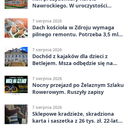
Nawrockiego. W uroczystości
uczestniczył Michał Urgoł
7 sierpnia 2026
Dach kościoła w Zdroju wymaga
pilnego remontu. Potrzeba 3,5 mln
zł
7 sierpnia 2026
Dochód z kajaków dla dzieci z
Betlejem. Msza odbędzie się na
wodzie
7 sierpnia 2026
Nocny przejazd po Żelaznym Szlaku
Rowerowym. Ruszyły zapisy
7 sierpnia 2026
Sklepowe kradzieże, skradziona
karta i saszetka z 26 tys. zł. 22-latek
trafił do aresztu