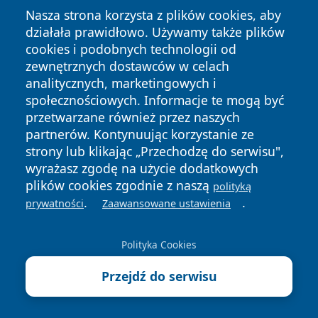
Nasza strona korzysta z plików cookies, aby
działała prawidłowo. Używamy także plików
cookies i podobnych technologii od
zewnętrznych dostawców w celach
Copyright © 2026 jastrzebienews.pl Wszystkie prawa
analitycznych, marketingowych i
zastrzeżone.
społecznościowych. Informacje te mogą być
przetwarzane również przez naszych
partnerów. Kontynuując korzystanie ze
Polityka
Polityka
News
Autorzy
strony lub klikając „Przechodzę do serwisu",
Prywatności
Cookies
wyrażasz zgodę na użycie dodatkowych
plików cookies zgodnie z naszą
polityką
.
.
prywatności
Zaawansowane ustawienia
Polityka Cookies
Przejdź do serwisu