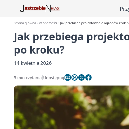
Prz
Strona główna
Wiadomości
Jak przebiega projektowanie ogrodów krok p
Jak przebiega projek
po kroku?
14 kwietnia 2026
5 min czytania
Udostępnij