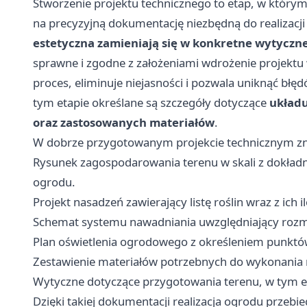
Stworzenie projektu technicznego to etap, w którym
na precyzyjną dokumentację niezbędną do realizacj
estetyczna zamieniają się w konkretne wytycz
sprawne i zgodne z założeniami wdrożenie projektu
proces, eliminuje niejasności i pozwala uniknąć bł
tym etapie określane są szczegóły dotyczące
układu
oraz zastosowanych materiałów
.
W dobrze przygotowanym projekcie technicznym zna
Rysunek zagospodarowania terenu w skali z dokła
ogrodu.
Projekt nasadzeń zawierający listę roślin wraz z ich il
Schemat systemu nawadniania uwzględniający rozmies
Plan oświetlenia ogrodowego z określeniem punktów ś
Zestawienie materiałów potrzebnych do wykonania n
Wytyczne dotyczące przygotowania terenu, w tym ew
Dzięki takiej dokumentacji realizacja ogrodu przebi