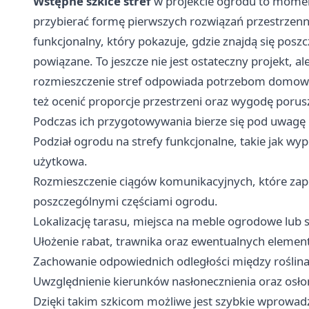
Wstępne szkice stref
w projekcie ogrodu to momen
przybierać formę pierwszych rozwiązań przestrzenn
funkcjonalny, który pokazuje, gdzie znajdą się posz
powiązane. To jeszcze nie jest ostateczny projekt, 
rozmieszczenie stref odpowiada potrzebom domown
też ocenić proporcje przestrzeni oraz wygodę porusz
Podczas ich przygotowywania bierze się pod uwagę k
Podział ogrodu na strefy funkcjonalne, takie jak wy
użytkowa.
Rozmieszczenie ciągów komunikacyjnych, które zap
poszczególnymi częściami ogrodu.
Lokalizację tarasu, miejsca na meble ogrodowe lub st
Ułożenie rabat, trawnika oraz ewentualnych eleme
Zachowanie odpowiednich odległości między roślin
Uwzględnienie kierunków nasłonecznienia oraz osło
Dzięki takim szkicom możliwe jest szybkie wprowad