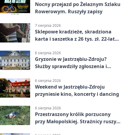
Nocny przejazd po Żelaznym Szlaku
Rowerowym. Ruszyły zapisy
7 sierpnia 2026
Sklepowe kradzieże, skradziona
karta i saszetka z 26 tys. zł. 22-latek
trafił do aresztu
6 sierpnia 2026
Gryzonie w Jastrzębiu-Zdroju?
Służby sprawdziły zgłoszenia i
zwiększyły kontrole
6 sierpnia 2026
Weekend w Jastrzębiu-Zdroju
przyniesie kino, koncerty i dancing
6 sierpnia 2026
Przestraszony królik porzucony
przy Małopolskiej. Strażnicy ruszyli
z pomocą