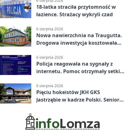
6 sierpnia 2026
18-latka straciła przytomność w
łazience. Strażacy wykryli czad
6 sierpnia 2026
Nowa nawierzchnia na Traugutta.
Drogowa inwestycja kosztowała
pół miliona
6 sierpnia 2026
Policja reagowała na sygnały z
internetu. Pomoc otrzymały setki
osób
6 sierpnia 2026
Pięciu hokeistów JKH GKS
Jastrzębie w kadrze Polski. Seniorzy
wracają na lód