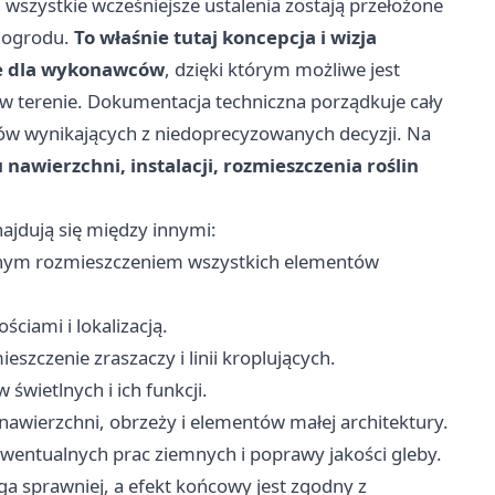
 wszystkie wcześniejsze ustalenia zostają przełożone
i ogrodu.
To właśnie tutaj koncepcja i wizja
ne dla wykonawców
, dzięki którym możliwe jest
 w terenie. Dokumentacja techniczna porządkuje cały
ędów wynikających z niedoprecyzowanych decyzji. Na
 nawierzchni, instalacji, rozmieszczenia roślin
jdują się między innymi:
dnym rozmieszczeniem wszystkich elementów
ościami i lokalizacją.
zczenie zraszaczy i linii kroplujących.
wietlnych i ich funkcji.
awierzchni, obrzeży i elementów małej architektury.
entualnych prac ziemnych i poprawy jakości gleby.
ega sprawniej, a efekt końcowy jest zgodny z