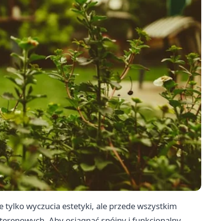
tylko wyczucia estetyki, ale przede wszystkim
erenowych. Aby osiągnąć spójny i funkcjonalny