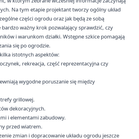
t, w którym zebrane wcześniej informacje zaczynają
ych. Na tym etapie projektant tworzy ogólny układ
czególne części ogrodu oraz jak będą ze sobą
ale bardzo ważny krok pozwalający sprawdzić, czy
ików i warunkom działki. Wstępne szkice pomagają
ania się po ogrodzie.
ilka istotnych aspektów:
poczynek, rekreacja, część reprezentacyjna czy
ewniają wygodne poruszanie się między
refy grillowej.
ntów dekoracyjnych.
ami i elementami zabudowy.
ny przed wiatrem.
zenie zmian i dopracowanie układu ogrodu jeszcze