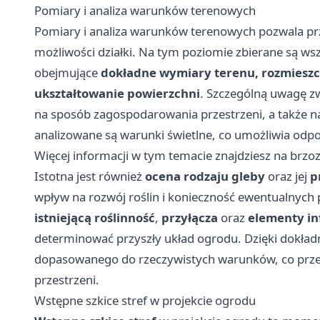
Pomiary i analiza warunków terenowych
Pomiary i analiza warunków terenowych pozwala p
możliwości działki. Na tym poziomie zbierane są ws
obejmujące
dokładne wymiary terenu, rozmieszc
ukształtowanie powierzchni
. Szczególną uwagę z
na sposób zagospodarowania przestrzeni, a także 
analizowane są warunki świetlne, co umożliwia odpo
Więcej informacji w tym temacie znajdziesz na
brzo
Istotna jest również
ocena rodzaju gleby
oraz jej
p
wpływ na rozwój roślin i konieczność ewentualnych
istniejącą roślinność
,
przyłącza
oraz
elementy in
determinować przyszły układ ogrodu. Dzięki dokładne
dopasowanego do rzeczywistych warunków, co przekła
przestrzeni.
Wstępne szkice stref w projekcie ogrodu