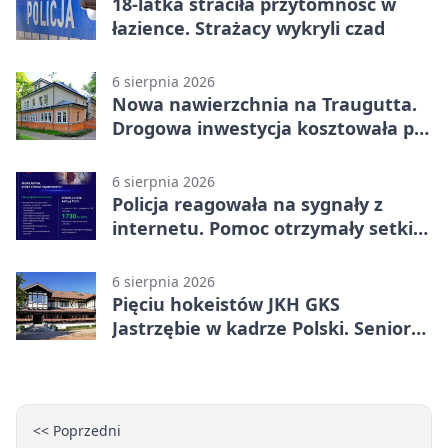
18-latka straciła przytomność w
łazience. Strażacy wykryli czad
6 sierpnia 2026
Nowa nawierzchnia na Traugutta.
Drogowa inwestycja kosztowała pół
miliona
6 sierpnia 2026
Policja reagowała na sygnały z
internetu. Pomoc otrzymały setki
osób
6 sierpnia 2026
Pięciu hokeistów JKH GKS
Jastrzębie w kadrze Polski. Seniorzy
wracają na lód
<< Poprzedni