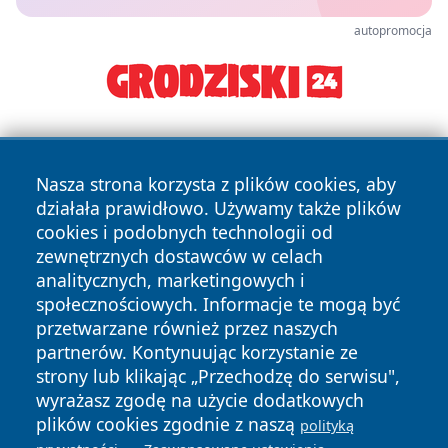
autopromocja
Nasza strona korzysta z plików cookies, aby
działała prawidłowo. Używamy także plików
cookies i podobnych technologii od
zewnętrznych dostawców w celach
Copyright © 2026 jastrzebienews.pl Wszystkie prawa
analitycznych, marketingowych i
zastrzeżone.
społecznościowych. Informacje te mogą być
przetwarzane również przez naszych
partnerów. Kontynuując korzystanie ze
Polityka
Polityka
News
Autorzy
strony lub klikając „Przechodzę do serwisu",
Prywatności
Cookies
wyrażasz zgodę na użycie dodatkowych
plików cookies zgodnie z naszą
polityką