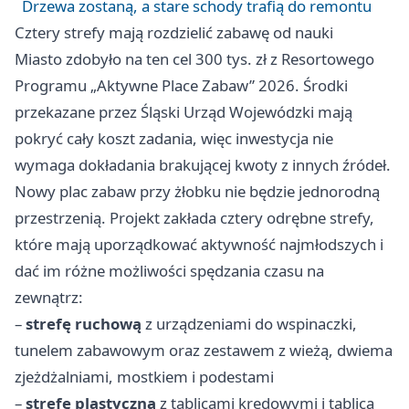
Drzewa zostaną, a stare schody trafią do remontu
Cztery strefy mają rozdzielić zabawę od nauki
Miasto zdobyło na ten cel 300 tys. zł z Resortowego
Programu „Aktywne Place Zabaw” 2026. Środki
przekazane przez Śląski Urząd Wojewódzki mają
pokryć cały koszt zadania, więc inwestycja nie
wymaga dokładania brakującej kwoty z innych źródeł.
Nowy plac zabaw przy żłobku nie będzie jednorodną
przestrzenią. Projekt zakłada cztery odrębne strefy,
które mają uporządkować aktywność najmłodszych i
dać im różne możliwości spędzania czasu na
zewnątrz:
–
strefę ruchową
z urządzeniami do wspinaczki,
tunelem zabawowym oraz zestawem z wieżą, dwiema
zjeżdżalniami, mostkiem i podestami
–
strefę plastyczną
z tablicami kredowymi i tablicą